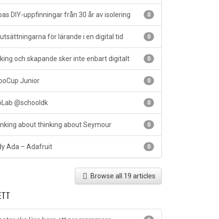
as DIY-uppfinningar från 30 år av isolering
0
utsättningarna för lärande i en digital tid
0
ing och skapande sker inte enbart digitalt
0
oCup Junior
0
Lab @schooldk
0
nking about thinking about Seymour
0
y Ada – Adafruit
0
Browse all 19 articles
ETT