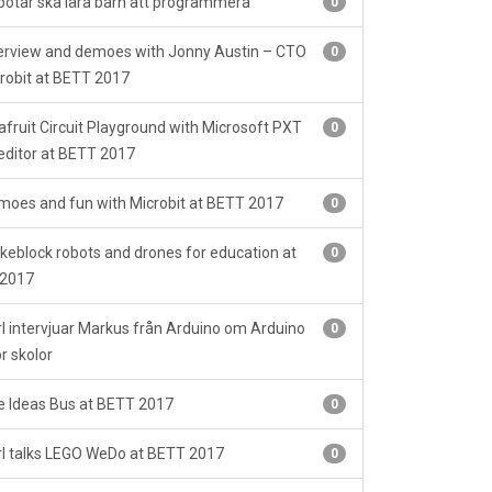
otar ska lära barn att programmera
0
erview and demoes with Jonny Austin – CTO
0
robit at BETT 2017
fruit Circuit Playground with Microsoft PXT
0
editor at BETT 2017
oes and fun with Microbit at BETT 2017
0
eblock robots and drones for education at
0
2017
l intervjuar Markus från Arduino om Arduino
0
r skolor
 Ideas Bus at BETT 2017
0
l talks LEGO WeDo at BETT 2017
0