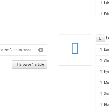
Int
Kit
Ex
ut the Cubetto robot
Kod
0
Ska
Browse 1 article
Hyd
Mus
Sis
Ele