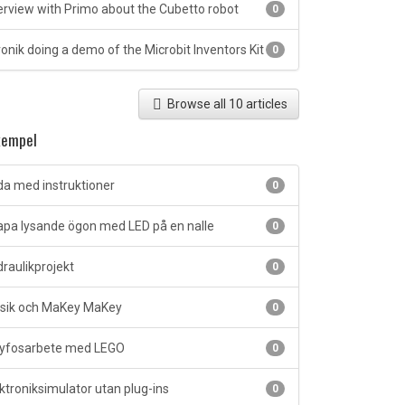
erview with Primo about the Cubetto robot
0
ronik doing a demo of the Microbit Inventors Kit
0
Browse all 10 articles
empel
a med instruktioner
0
pa lysande ögon med LED på en nalle
0
raulikprojekt
0
ik och MaKey MaKey
0
yfosarbete med LEGO
0
ktroniksimulator utan plug-ins
0