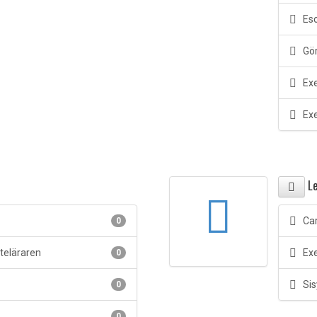
Esc
Gör
Exe
Exe
L
Car
0
tteläraren
Exe
0
Sis
0
0