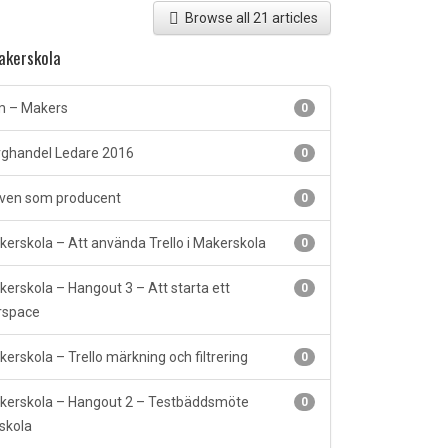
Browse all 21 articles
kerskola
m – Makers
0
ghandel Ledare 2016
0
ven som producent
0
erskola – Att använda Trello i Makerskola
0
erskola – Hangout 3 – Att starta ett
0
rspace
erskola – Trello märkning och filtrering
0
erskola – Hangout 2 – Testbäddsmöte
0
skola