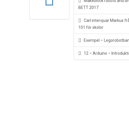
Makeblock robots and dro
BETT 2017
Carl intervjuar Markus f
101 för skolor
Exempel – Legorobotband
12 – Arduino – Introdukt