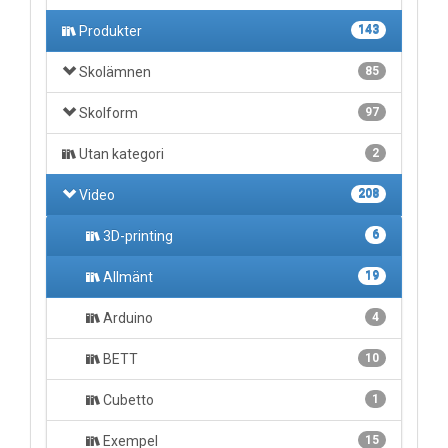
Produkter
143
Skolämnen
85
Skolform
97
Utan kategori
2
Video
208
3D-printing
6
Allmänt
19
Arduino
4
BETT
10
Cubetto
1
Exempel
15