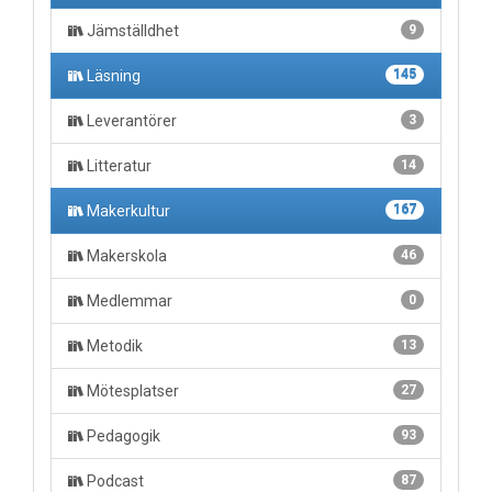
Jämställdhet
9
Läsning
145
Leverantörer
3
Litteratur
14
Makerkultur
167
Makerskola
46
Medlemmar
0
Metodik
13
Mötesplatser
27
Pedagogik
93
Podcast
87