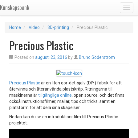
Kunskapsbank
Toggl
Home
Video
3D-printing
Precious Plastic
Precious Plastic
Posted on
augusti 23, 2016
by
Bruno Söderström
Precious Plastic
är en liten gör-det-själv (DIY) fabrik för att
återvinna och återanvända plastskräp. Ritningarna till
maskinerna är
tillgängliga online
, open source, och det finns
också instruktionsfilmer, mallar, tips och tricks, samt en
platsform för att dela sina skapelser.
Nedan kan du se en introduktionsfilm till Precious Plastic-
projektet: