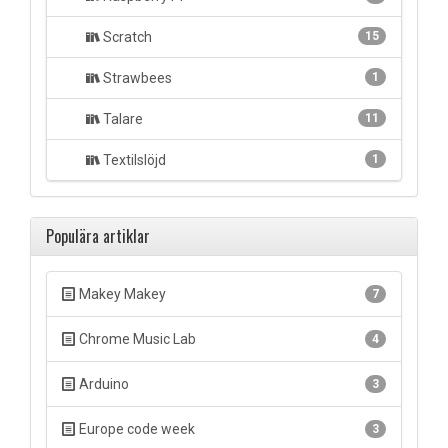
Scratch
15
Strawbees
1
Talare
11
Textilslöjd
1
Populära artiklar
Makey Makey
7
Chrome Music Lab
4
Arduino
3
Europe code week
3