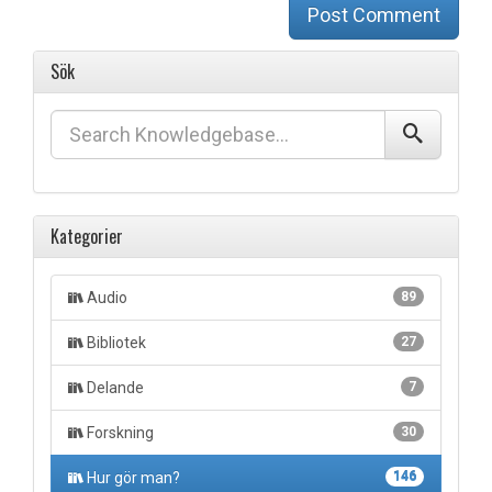
Post Comment
Sök
Kategorier
Audio
89
Bibliotek
27
Delande
7
Forskning
30
Hur gör man?
146