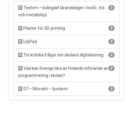
Textom – kollegialt lärandeläger i textil-, trä-
3
och metallslöjd
Plaster för 3D-printing
3
LilyPad
3
Tio kritiska frågor om skolans digitalisering
2
Vad kan Sverige lära av Finlands införande av
2
programmering i skolan?
07 – Microbit – tjuvlarm
2