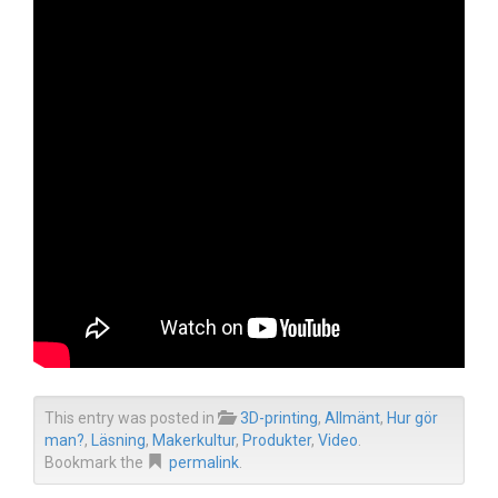
This entry was posted in
3D-printing
,
Allmänt
,
Hur gör
man?
,
Läsning
,
Makerkultur
,
Produkter
,
Video
.
Bookmark the
permalink
.