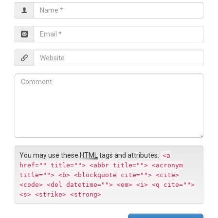
N
a
m
E
e
m
*
a
W
i
e
l
b
C
*
s
o
i
m
t
m
e
e
n
t
You may use these
HTML
tags and attributes:
<a
href="" title=""> <abbr title=""> <acronym
title=""> <b> <blockquote cite=""> <cite>
<code> <del datetime=""> <em> <i> <q cite="">
<s> <strike> <strong>