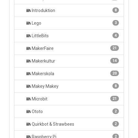
Introduktion
8
Lego
3
LittleBits
4
MakerFaire
21
Makerkultur
14
Makerskola
20
Makey Makey
8
Microbit
21
Ototo
2
Quirkbot & Strawbees
2
Raspberry Pi
2