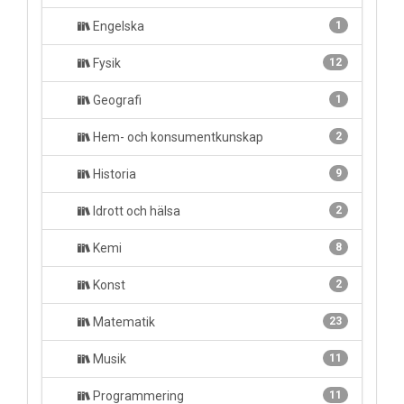
Engelska
1
Fysik
12
Geografi
1
Hem- och konsumentkunskap
2
Historia
9
Idrott och hälsa
2
Kemi
8
Konst
2
Matematik
23
Musik
11
Programmering
11