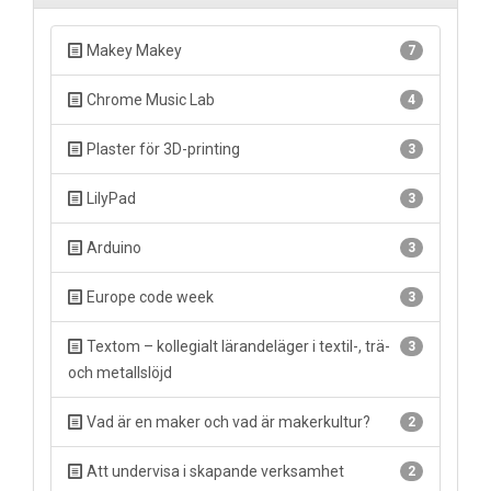
Makey Makey
7
Chrome Music Lab
4
Plaster för 3D-printing
3
LilyPad
3
Arduino
3
Europe code week
3
Textom – kollegialt lärandeläger i textil-, trä-
3
och metallslöjd
Vad är en maker och vad är makerkultur?
2
Att undervisa i skapande verksamhet
2