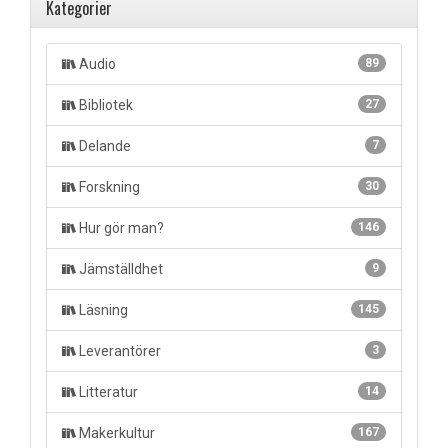
Kategorier
Audio
89
Bibliotek
27
Delande
7
Forskning
30
Hur gör man?
146
Jämställdhet
9
Läsning
145
Leverantörer
3
Litteratur
14
Makerkultur
167