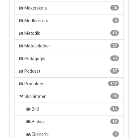
Makerskola
46
Medlemmar
0
Metodik
13
Mötesplatser
27
Pedagogik
93
Podcast
87
Produkter
143
Skolämnen
85
Bild
14
Biologi
10
Ekonomi
2