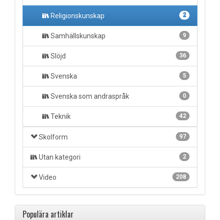
Religionskunskap
2
Samhällskunskap
9
Slöjd
36
Svenska
5
Svenska som andraspråk
0
Teknik
42
Skolform
97
Utan kategori
2
Video
208
Populära artiklar