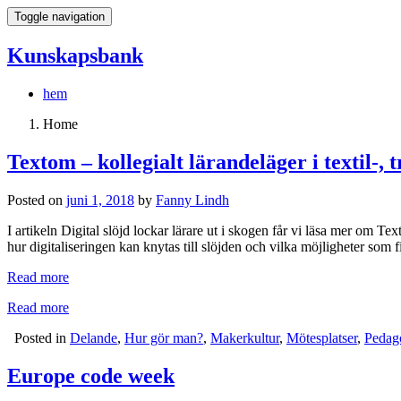
Toggle navigation
Kunskapsbank
hem
Home
Textom – kollegialt lärandeläger i textil-, 
Posted on
juni 1, 2018
by
Fanny Lindh
I artikeln Digital slöjd lockar lärare ut i skogen får vi läsa mer om Te
hur digitaliseringen kan knytas till slöjden och vilka möjligheter som
Read more
Read more
Posted in
Delande
,
Hur gör man?
,
Makerkultur
,
Mötesplatser
,
Pedag
Europe code week