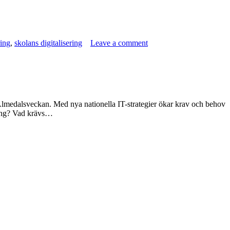
ing
,
skolans digitalisering
Leave a comment
ån Almedalsveckan. Med nya nationella IT-strategier ökar krav och behov
dring? Vad krävs…