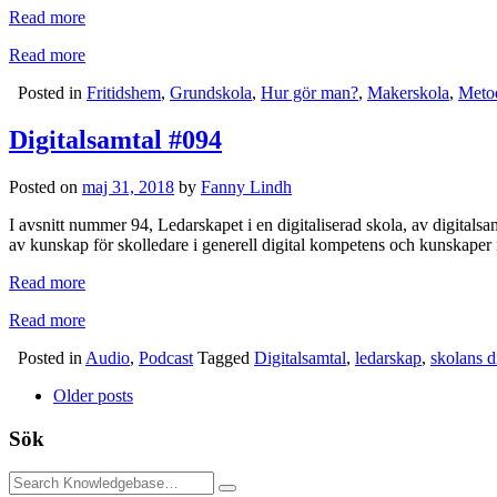
Read more
Read more
Posted in
Fritidshem
,
Grundskola
,
Hur gör man?
,
Makerskola
,
Meto
Digitalsamtal #094
Posted on
maj 31, 2018
by
Fanny Lindh
I avsnitt nummer 94, Ledarskapet i en digitaliserad skola, av digitals
av kunskap för skolledare i generell digital kompetens och kunskaper 
Read more
Read more
Posted in
Audio
,
Podcast
Tagged
Digitalsamtal
,
ledarskap
,
skolans di
Post
Older posts
navigation
Sök