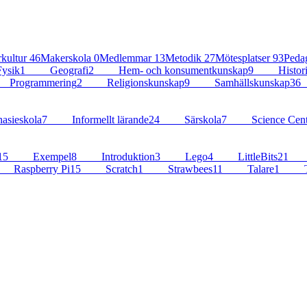
kultur
46
Makerskola
0
Medlemmar
13
Metodik
27
Mötesplatser
93
Peda
ysik
1
Geografi
2
Hem- och konsumentkunskap
9
Histor
Programmering
2
Religionskunskap
9
Samhällskunskap
36
sieskola
7
Informellt lärande
24
Särskola
7
Science Cent
15
Exempel
8
Introduktion
3
Lego
4
LittleBits
21
Raspberry Pi
15
Scratch
1
Strawbees
11
Talare
1
T