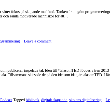
och sätter fokus på skapande med kod. Tanken är att göra programmeringe
heter och samla motiverade människor för att…
ogrammering
Leave a comment
holm publicerar inspelade tal. Idén till #talasomTED föddes våren 201
tala. Tillsammans skissade de på den idé som idag är talasomTED. Här h
,
Podcast
Tagged
bibliotek
,
digitalt skapande
,
skolans digitalisering
Le