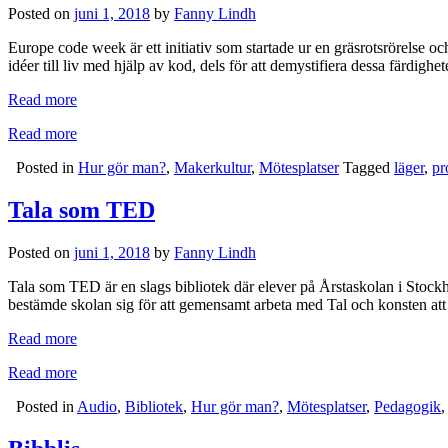
Posted on
juni 1, 2018
by
Fanny Lindh
Europe code week är ett initiativ som startade ur en gräsrotsrörelse 
idéer till liv med hjälp av kod, dels för att demystifiera dessa färdig
Read more
Read more
Posted in
Hur gör man?
,
Makerkultur
,
Mötesplatser
Tagged
läger
,
pr
Tala som TED
Posted on
juni 1, 2018
by
Fanny Lindh
Tala som TED är en slags bibliotek där elever på Årstaskolan i Stock
bestämde skolan sig för att gemensamt arbeta med Tal och konsten att 
Read more
Read more
Posted in
Audio
,
Bibliotek
,
Hur gör man?
,
Mötesplatser
,
Pedagogik