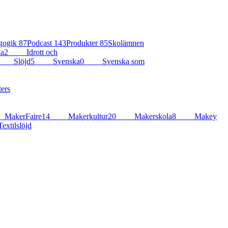
gogik
87
Podcast
143
Produkter
85
Skolämnen
ia
2
Idrott och
Slöjd
5
Svenska
0
Svenska som
ers
MakerFaire
14
Makerkultur
20
Makerskola
8
Makey
extilslöjd