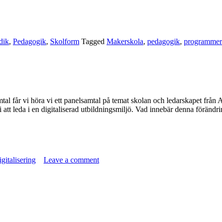
dik
,
Pedagogik
,
Skolform
Tagged
Makerskola
,
pedagogik
,
programmer
amtal får vi höra vi ett panelsamtal på temat skolan och ledarskapet fr
i att leda i en digitaliserad utbildningsmiljö. Vad innebär denna förän
gitalisering
Leave a comment