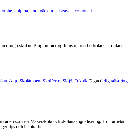
bombe
,
enigma
,
kodknäckare
Leave a comment
ammering i skolan. Programmering finns nu med i skolans läroplaner
skunskap
,
Skolämnen
,
Skolform
,
Slöjd
,
Teknik
Tagged
digitalisering
,
områden som rör Makerskola och skolans digitalisering. Hon arbetar
 ger tips och inspiration…