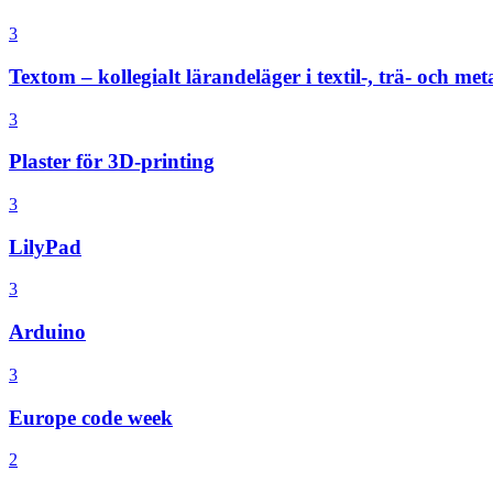
3
Textom – kollegialt lärandeläger i textil-, trä- och meta
3
Plaster för 3D-printing
3
LilyPad
3
Arduino
3
Europe code week
2