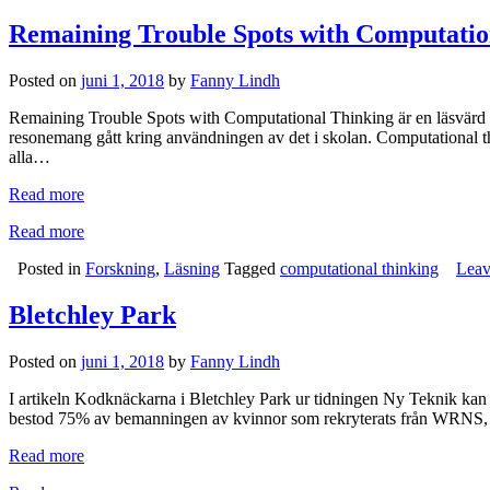
Remaining Trouble Spots with Computatio
Posted on
juni 1, 2018
by
Fanny Lindh
Remaining Trouble Spots with Computational Thinking är en läsvärd 
resonemang gått kring användningen av det i skolan. Computational thi
alla…
Read more
Read more
Posted in
Forskning
,
Läsning
Tagged
computational thinking
Leav
Bletchley Park
Posted on
juni 1, 2018
by
Fanny Lindh
I artikeln Kodknäckarna i Bletchley Park ur tidningen Ny Teknik kan v
bestod 75% av bemanningen av kvinnor som rekryterats från WRNS, AT
Read more