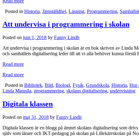
Read more
Posted in
Historia
,
Jämställdhet
,
Läsning
,
Programmering
,
Samhälls
Att undervisa i programmering i skolan
Posted on
juni 1, 2018
by
Fanny Lindh
Att undervisa i programmering i skolan är en bok skriven av Linda M
och samhällets digitalisering leder till att vi alla behöver kunna förstå
Read more
Read more
Posted in
Bibliotek
,
Bild
,
Biologi
,
Fysik
,
Grundskola
,
Historia
,
Hur 
Linda Mannila
,
programmering
,
skolans digitalisering
,
undervisning
Digitala klassen
Posted on
maj 31, 2018
by
Fanny Lindh
Digitala klassen är en blogg på ämnet skolans digitalisering som dr
själv som lärare och IKT-pedagog på skolan på Lillekärrskolan på Norr