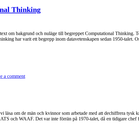
nal Thinking
text om bakgrund och nuläge till begreppet Computational Thinking. T
nking har varit ett begrepp inom datavetenskapen sedan 1950-talet. Omkr
e a comment
i läsa om de män och kvinnor som arbetade med att dechiffrera tysk kry
S och WAAF. Det var inte förrän på 1970-talet, då en tidigare chef fö