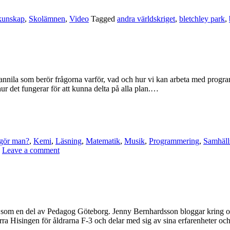
kunskap
,
Skolämnen
,
Video
Tagged
andra världskriget
,
bletchley park
,
annila som berör frågorna varför, vad och hur vi kan arbeta med progr
 hur det fungerar för att kunna delta på alla plan.…
gör man?
,
Kemi
,
Läsning
,
Matematik
,
Musik
,
Programmering
,
Samhäll
Leave a comment
ivs som en del av Pedagog Göteborg. Jenny Bernhardsson bloggar kring 
a Hisingen för åldrarna F-3 och delar med sig av sina erfarenheter och