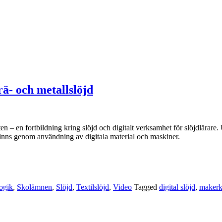
trä- och metallslöjd
xten – en fortbildning kring slöjd och digitalt verksamhet för slöjdlärare
 finns genom användning av digitala material och maskiner.
ogik
,
Skolämnen
,
Slöjd
,
Textilslöjd
,
Video
Tagged
digital slöjd
,
makerk