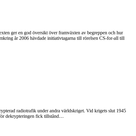
exten ger en god översikt över framväxten av begreppen och hur
ing år 2006 hävdade initiativtagarna till rörelsen CS-for-all till
pterad radiotrafik under andra världskriget. Vid krigets slut 1945
r dekrypteringen fick tillstånd…