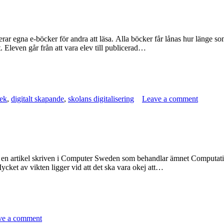
erar egna e-böcker för andra att läsa. Alla böcker får lånas hur länge so
. Eleven går från att vara elev till publicerad…
tek
,
digitalt skapande
,
skolans digitalisering
Leave a comment
s är en artikel skriven i Computer Sweden som behandlar ämnet Computation
ycket av vikten ligger vid att det ska vara okej att…
ve a comment