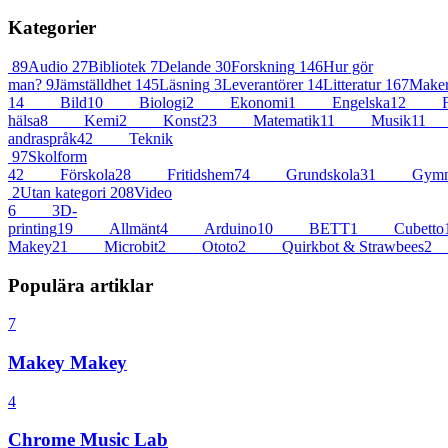
Kategorier
89
Audio
27
Bibliotek
7
Delande
30
Forskning
146
Hur gör
man?
9
Jämställdhet
145
Läsning
3
Leverantörer
14
Litteratur
167
Maker
14
Bild
10
Biologi
2
Ekonomi
1
Engelska
12
F
hälsa
8
Kemi
2
Konst
23
Matematik
11
Musik
11
andraspråk
42
Teknik
97
Skolform
42
Förskola
28
Fritidshem
74
Grundskola
31
Gymna
2
Utan kategori
208
Video
6
3D-
printing
19
Allmänt
4
Arduino
10
BETT
1
Cubetto
Makey
21
Microbit
2
Ototo
2
Quirkbot & Strawbees
2
Populära artiklar
7
Makey Makey
4
Chrome Music Lab