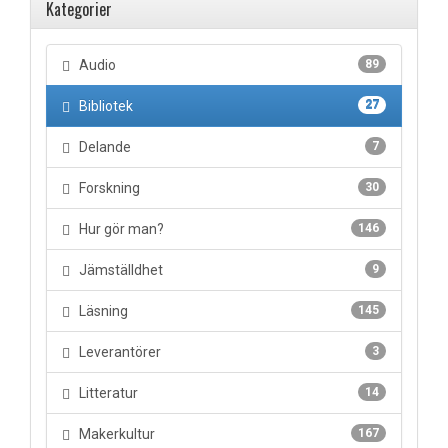
Kategorier
Audio
89
Bibliotek
27
Delande
7
Forskning
30
Hur gör man?
146
Jämställdhet
9
Läsning
145
Leverantörer
3
Litteratur
14
Makerkultur
167