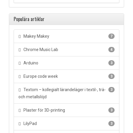
Populära artiklar
Makey Makey
7
Chrome Music Lab
4
Arduino
3
Europe code week
3
Textom – kollegialt lärandeläger i textil-, trä-
3
och metallslöjd
Plaster för 3D-printing
3
LilyPad
3