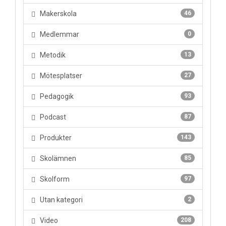
Makerskola
46
Medlemmar
0
Metodik
13
Mötesplatser
27
Pedagogik
93
Podcast
87
Produkter
143
Skolämnen
85
Skolform
97
Utan kategori
2
Video
208