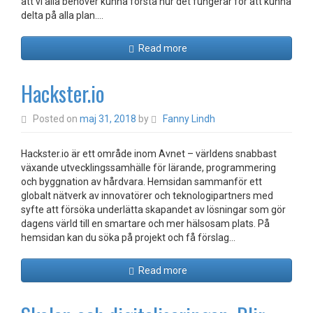
att vi alla behöver kunna förstå hur det fungerar för att kunna
delta på alla plan.…
Read more
Hackster.io
Posted on
maj 31, 2018
by
Fanny Lindh
Hackster.io är ett område inom Avnet – världens snabbast
växande utvecklingssamhälle för lärande, programmering
och byggnation av hårdvara. Hemsidan sammanför ett
globalt nätverk av innovatörer och teknologipartners med
syfte att försöka underlätta skapandet av lösningar som gör
dagens värld till en smartare och mer hälsosam plats. På
hemsidan kan du söka på projekt och få förslag…
Read more