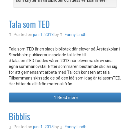
som knyter an till bibliotek och dess verksamheter
Tala som TED
Posted on
juni 1, 2018
by
Fanny Lindh
Tala som TED är en slags bibliotek där elever på Årstaskolan i
Stockholm publicerar inspelade tal. Idén till
#talasomTED föddes våren 2013 när eleverna skrev sina
egna sommarlovstal. Efter sommaren bestämde skolan sig
för att gemensamt arbeta med Tal och konsten att tala.
Tillsammans skissade de på den idé som idag är talasomTED.
Här hittar du alltifrån material ifrån…
Read more
Bibblis
Posted on
juni 1, 2018
by
Fanny Lindh