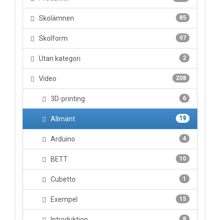
Skolämnen
85
Skolform
97
Utan kategori
2
Video
208
3D-printing
6
Allmänt
19
Arduino
4
BETT
10
Cubetto
1
Exempel
15
Introduktion
8