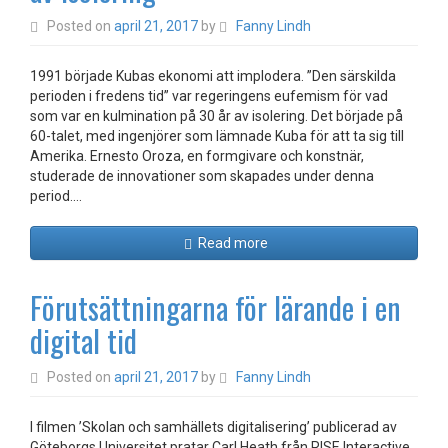
Posted on
april 21, 2017
by
Fanny Lindh
1991 började Kubas ekonomi att implodera. ”Den särskilda
perioden i fredens tid” var regeringens eufemism för vad
som var en kulmination på 30 år av isolering. Det började på
60-talet, med ingenjörer som lämnade Kuba för att ta sig till
Amerika. Ernesto Oroza, en formgivare och konstnär,
studerade de innovationer som skapades under denna
period.…
Read more
Förutsättningarna för lärande i en
digital tid
Posted on
april 21, 2017
by
Fanny Lindh
I filmen ’Skolan och samhällets digitalisering’ publicerad av
Göteborgs Universitet pratar Carl Heath från RISE Interactive