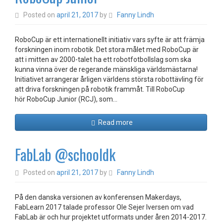
Posted on
april 21, 2017
by
Fanny Lindh
RoboCup är ett internationellt initiativ vars syfte är att främja
forskningen inom robotik. Det stora målet med RoboCup är
att i mitten av 2000-talet ha ett robotfotbollslag som ska
kunna vinna över de regerande mänskliga världsmästarna!
Initiativet arrangerar årligen världens största robottävling för
att driva forskningen på robotik frammåt. Till RoboCup
hör RoboCup Junior (RCJ), som…
Read more
FabLab @schooldk
Posted on
april 21, 2017
by
Fanny Lindh
På den danska versionen av konferensen Makerdays,
FabLearn 2017 talade professor Ole Sejer Iversen om vad
FabLab är och hur projektet utformats under åren 2014-2017.