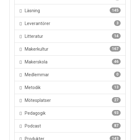
Läsning
145
Leverantörer
3
Litteratur
14
Makerkultur
167
Makerskola
46
Medlemmar
0
Metodik
13
Mötesplatser
27
Pedagogik
93
Podcast
87
Produkter
143