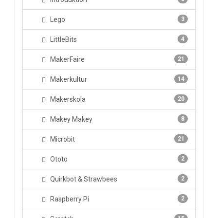
Lego
3
LittleBits
4
MakerFaire
21
Makerkultur
14
Makerskola
20
Makey Makey
8
Microbit
21
Ototo
2
Quirkbot & Strawbees
2
Raspberry Pi
2