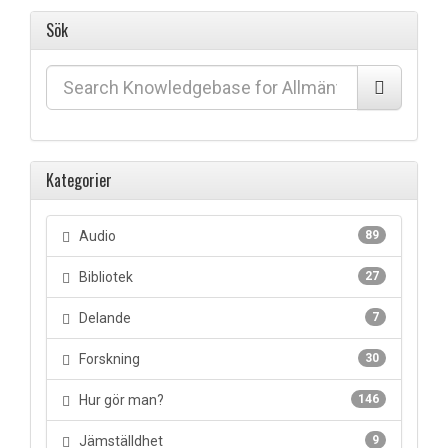
Sök
Kategorier
Audio
89
Bibliotek
27
Delande
7
Forskning
30
Hur gör man?
146
Jämställdhet
9