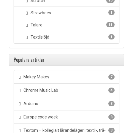
Scratch
15
Strawbees
1
Talare
11
Textilslöjd
1
Populära artiklar
Makey Makey
7
Chrome Music Lab
4
Arduino
3
Europe code week
3
Textom – kollegialt lärandeläger i textil-, trä-
3