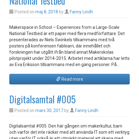
National Testbed
Posted on
maj 8, 2018
by
Fanny Lindh
Makerspace in School – Experiences from a Large-Scale
National Testbed är ett paper med flera medförfattare. Det
presenterades av Niels Swinkels tillsammans med två
posters på konferensen fablearn, där innehållet och
forskningen har utgått ifrån bland annat Makerskolas
pilotprojekt under 2014-2015. Arbetet med artiklarna har letts
av Eva Eriksson tillsammans med en gäng personer. På…
Read more
Digitalsamtal #005
Posted on
mars 30, 2017
by
Fanny Lindh
Digitalsamtal #005. Den här gången om makerkultur, barn
och varför det inte räcker med att använda IT som ett verktyg
utan varför IT också är ett utmärkt material att skapa med,