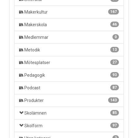
Makerkultur
167
Makerskola
46
Medlemmar
0
Metodik
13
Mötesplatser
27
Pedagogik
93
Podcast
87
Produkter
143
Skolämnen
85
Skolform
97