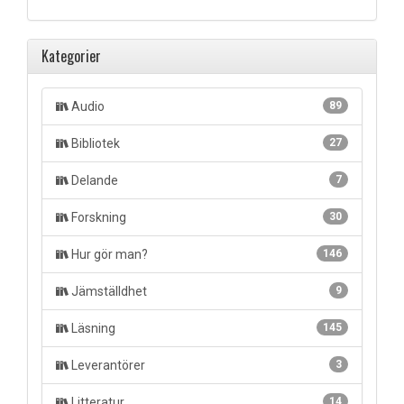
Kategorier
Audio
89
Bibliotek
27
Delande
7
Forskning
30
Hur gör man?
146
Jämställdhet
9
Läsning
145
Leverantörer
3
Litteratur
14