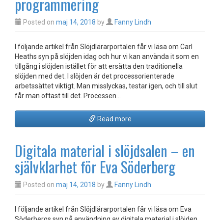
programmering
Posted on
maj 14, 2018
by
Fanny Lindh
I följande artikel från Slöjdlärarportalen får vi läsa om Carl
Heaths syn på slöjden idag och hur vi kan använda it som en
tillgång i slöjden istället för att ersätta den traditionella
slöjden med det. I slöjden är det processorienterade
arbetssättet viktigt. Man misslyckas, testar igen, och till slut
får man oftast till det. Processen…
Read more
Digitala material i slöjdsalen – en
självklarhet för Eva Söderberg
Posted on
maj 14, 2018
by
Fanny Lindh
I följande artikel från Slöjdlärarportalen får vi läsa om Eva
Söderbergs syn på användning av digitala material i slöjden.