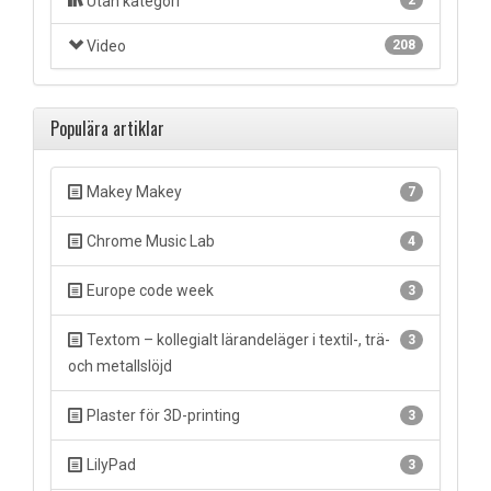
Utan kategori
2
Video
208
Populära artiklar
Makey Makey
7
Chrome Music Lab
4
Europe code week
3
Textom – kollegialt lärandeläger i textil-, trä-
3
och metallslöjd
Plaster för 3D-printing
3
LilyPad
3