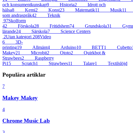
och konsumentkunskap
9
Historia
2
Idrott och
hälsa
8
Kemi
2
Konst
23
Matematik
11
Musik
11
som andraspråk
42
Teknik
97
Skolform
42
Förskola
28
Fritidshem
74
Grundskola
31
Gymna
lärande
24
Särskola
7
Science Centers
2
Utan kategori
208
Video
6
3D-
printing
19
Allmänt
4
Arduino
10
BETT
1
Cubetto
Makey
21
Microbit
2
Ototo
2
Quirkbot &
Strawbees
2
Raspberry
Pi
15
Scratch
1
Strawbees
11
Talare
1
Textilslöjd
Populära artiklar
7
Makey Makey
4
Chrome Music Lab
3