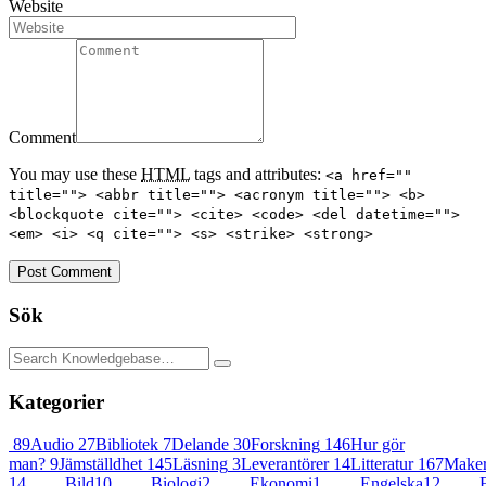
Website
Comment
You may use these
HTML
tags and attributes:
<a href=""
title=""> <abbr title=""> <acronym title=""> <b>
<blockquote cite=""> <cite> <code> <del datetime="">
<em> <i> <q cite=""> <s> <strike> <strong>
Post Comment
Sök
Kategorier
89
Audio
27
Bibliotek
7
Delande
30
Forskning
146
Hur gör
man?
9
Jämställdhet
145
Läsning
3
Leverantörer
14
Litteratur
167
Maker
14
Bild
10
Biologi
2
Ekonomi
1
Engelska
12
F