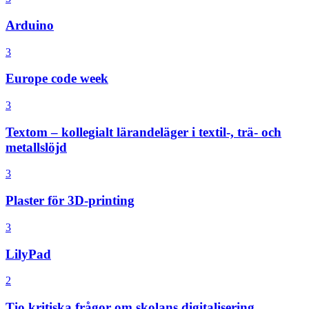
Arduino
3
Europe code week
3
Textom – kollegialt lärandeläger i textil-, trä- och
metallslöjd
3
Plaster för 3D-printing
3
LilyPad
2
Tio kritiska frågor om skolans digitalisering