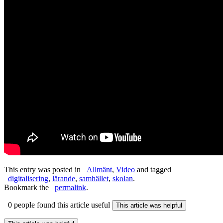
This entry was posted in
Allmänt
,
Video
and tagged
digitalisering
,
lärande
,
samhället
,
skolan
.
Bookmark the
permalink
.
0 people found this article useful
This article was helpful