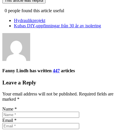
This article was helpful
0 people found this article useful
Post
Hydraulikprojekt
navigation
Kubas DIY-uppfinningar från 30 år av isolering
Fanny Lindh has written
447
articles
Leave a Reply
Your email address will not be published. Required fields are
marked
*
Name
*
Email
*