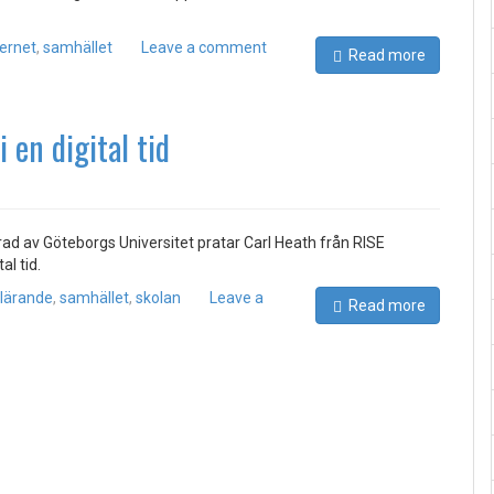
ternet
,
samhället
Leave a comment
Read more
 en digital tid
erad av Göteborgs Universitet pratar Carl Heath från RISE
al tid.
lärande
,
samhället
,
skolan
Leave a
Read more