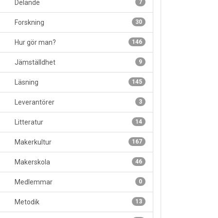
Delande
7
Forskning
30
Hur gör man?
146
Jämställdhet
9
Läsning
145
Leverantörer
3
Litteratur
14
Makerkultur
167
Makerskola
46
Medlemmar
0
Metodik
13