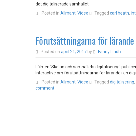
det digitaliserade samhället.
Posted in
Allmänt
,
Video
Tagged
carl heath
,
in
Förutsättningarna för lärande i
Posted on
april 21, 2017
by
Fanny Lindh
I filmen ’Skolan och samhällets digitalisering’ public
Interactive om förutsättningarna för lärande i en digit
Posted in
Allmänt
,
Video
Tagged
digitalisering
,
comment