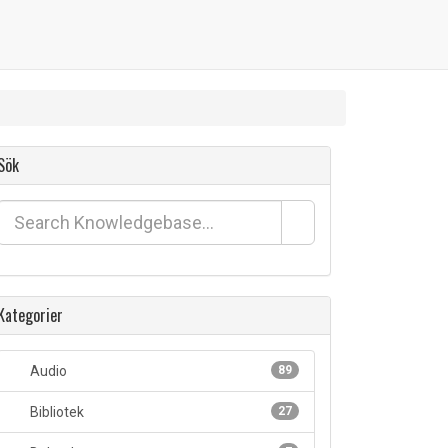
Sök
Kategorier
Audio
89
Bibliotek
27