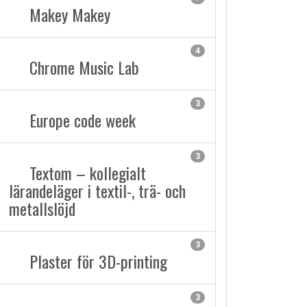
Makey Makey
4
Chrome Music Lab
3
Europe code week
3
Textom – kollegialt
lärandeläger i textil-, trä- och
metallslöjd
3
Plaster för 3D-printing
3