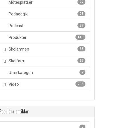
Mötesplatser
27
Pedagogik
93
Podcast
87
Produkter
143
Skolämnen
85
Skolform
97
Utan kategori
2
Video
208
Populära artiklar
7