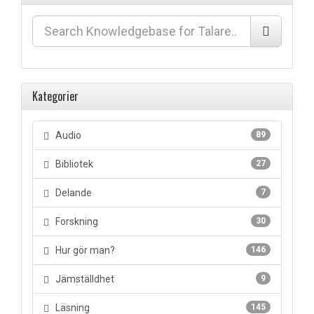
Kategorier
Audio
89
Bibliotek
27
Delande
7
Forskning
30
Hur gör man?
146
Jämställdhet
9
Läsning
145