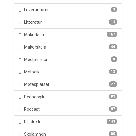
Leverantörer
3
Litteratur
14
Makerkultur
167
Makerskola
46
Medlemmar
0
Metodik
13
Mötesplatser
27
Pedagogik
93
Podcast
87
Produkter
143
Skolämnen
85