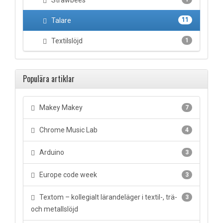
Strawbees
Talare
11
Textilslöjd
1
Populära artiklar
Makey Makey
7
Chrome Music Lab
4
Arduino
3
Europe code week
3
Textom – kollegialt lärandeläger i textil-, trä-
3
och metallslöjd