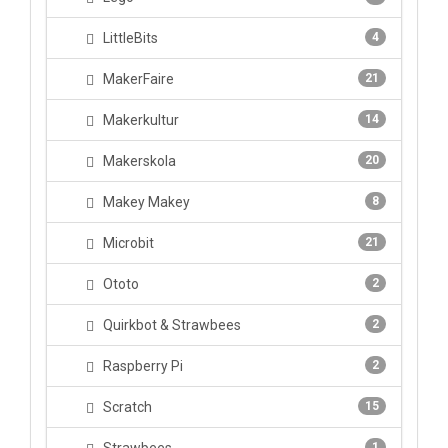
LittleBits
4
MakerFaire
21
Makerkultur
14
Makerskola
20
Makey Makey
8
Microbit
21
Ototo
2
Quirkbot & Strawbees
2
Raspberry Pi
2
Scratch
15
1