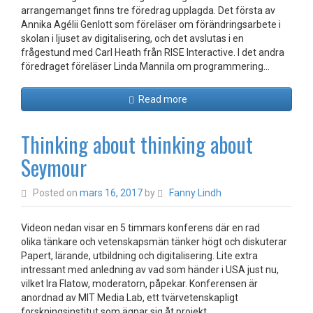
arrangemanget finns tre föredrag upplagda. Det första av
Annika Agélii Genlott som föreläser om förändringsarbete i
skolan i ljuset av digitalisering, och det avslutas i en
frågestund med Carl Heath från RISE Interactive. I det andra
föredraget föreläser Linda Mannila om programmering…
Read more
Thinking about thinking about
Seymour
Posted on
mars 16, 2017
by
Fanny Lindh
Videon nedan visar en 5 timmars konferens där en rad
olika tänkare och vetenskapsmän tänker högt och diskuterar
Papert, lärande, utbildning och digitalisering. Lite extra
intressant med anledning av vad som händer i USA just nu,
vilket Ira Flatow, moderatorn, påpekar. Konferensen är
anordnad av MIT Media Lab, ett tvärvetenskapligt
forskningsinstitut som ägnar sig åt projekt