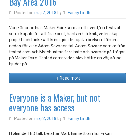
Bay Area 2016
Posted on
maj 7, 2018
by
Fanny Lindh
Varje år anordnas Maker Faire som är ett event/en festival
som skapats för att fira konst, hantverk, teknik, vetenskap,
projekt och tankesätt kring gör-det-själv-rörelsen. I filmen
nedan får vi se Adam Savage’s tal. Adam Savage som är från
tested.com och Mythbusters föreläste och svarade på frågor
på Maker Faire. Tested.coms video blev bättre än vår, så jag
bjuder på…
Read more
Everyone is a Maker, but not
everyone has access
Posted on
maj 2, 2018
by
Fanny Lindh
I följande TED talk berättar Mark Barnett om hur vi kan