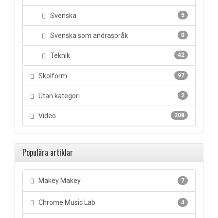
Svenska
5
Svenska som andraspråk
0
Teknik
42
Skolform
97
Utan kategori
2
Video
208
Populära artiklar
Makey Makey
7
Chrome Music Lab
4