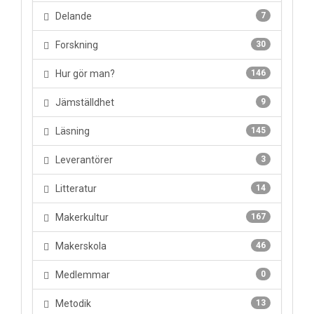
Delande
7
Forskning
30
Hur gör man?
146
Jämställdhet
9
Läsning
145
Leverantörer
3
Litteratur
14
Makerkultur
167
Makerskola
46
Medlemmar
0
Metodik
13