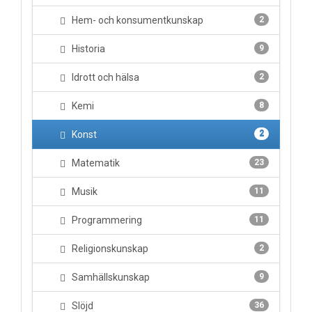
Hem- och konsumentkunskap
2
Historia
9
Idrott och hälsa
2
Kemi
8
Konst
2
Matematik
23
Musik
11
Programmering
11
Religionskunskap
2
Samhällskunskap
9
Slöjd
36