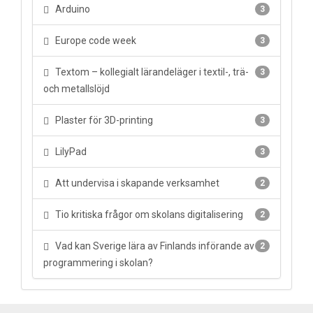
Arduino
3
Europe code week
3
Textom – kollegialt lärandeläger i textil-, trä-
3
och metallslöjd
Plaster för 3D-printing
3
LilyPad
3
Att undervisa i skapande verksamhet
2
Tio kritiska frågor om skolans digitalisering
2
Vad kan Sverige lära av Finlands införande av
2
programmering i skolan?