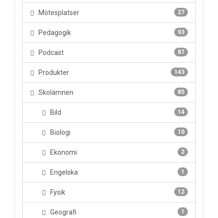
Mötesplatser
27
Pedagogik
93
Podcast
87
Produkter
143
Skolämnen
85
Bild
14
Biologi
10
Ekonomi
2
Engelska
1
Fysik
12
Geografi
1