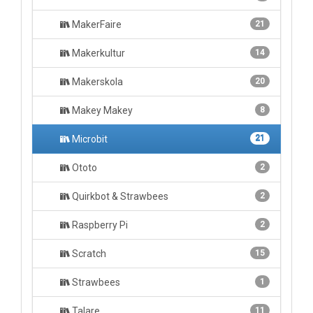
MakerFaire
21
Makerkultur
14
Makerskola
20
Makey Makey
8
Microbit
21
Ototo
2
Quirkbot & Strawbees
2
Raspberry Pi
2
Scratch
15
Strawbees
1
Talare
11