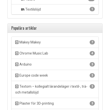
Textilslöjd
1
Populära artiklar
Makey Makey
7
Chrome Music Lab
4
Arduino
3
Europe code week
3
Textom – kollegialt lärandeläger i textil-, trä-
3
och metallslöjd
Plaster för 3D-printing
3