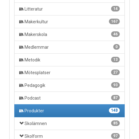
Litteratur
14
Makerkultur
167
Makerskola
46
Medlemmar
0
Metodik
13
Mötesplatser
27
Pedagogik
93
Podcast
87
Produkter
143
Skolämnen
85
Skolform
97