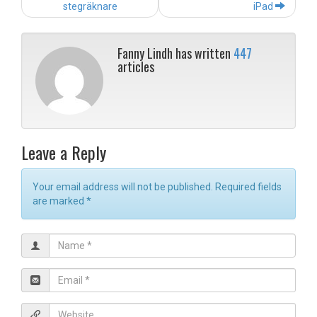
navigation
stegräknare
iPad
Fanny Lindh has written
447
articles
Leave a Reply
Your email address will not be published. Required fields
are marked
*
N
a
m
E
e
m
*
a
W