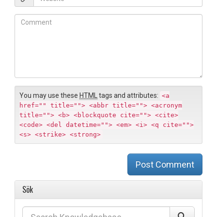
i
e
l
b
C
*
s
o
i
m
t
m
e
e
n
t
You may use these
HTML
tags and attributes:
<a
href="" title=""> <abbr title=""> <acronym
title=""> <b> <blockquote cite=""> <cite>
<code> <del datetime=""> <em> <i> <q cite="">
<s> <strike> <strong>
Post Comment
Sök