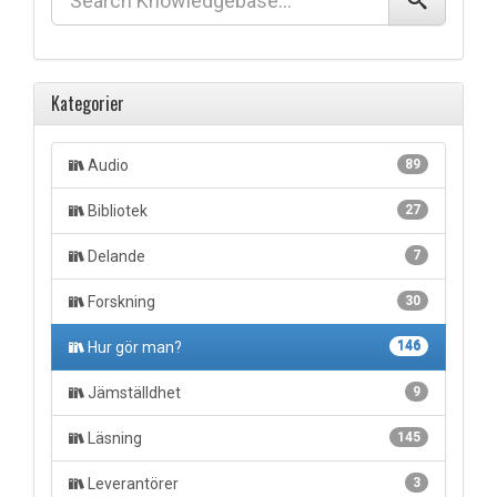
Kategorier
Audio
89
Bibliotek
27
Delande
7
Forskning
30
Hur gör man?
146
Jämställdhet
9
Läsning
145
Leverantörer
3