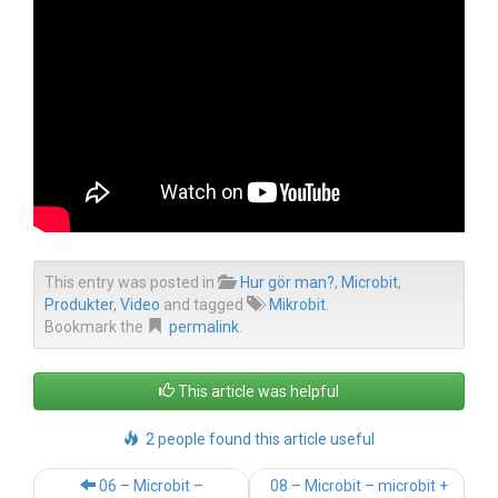
This entry was posted in
Hur gör man?
,
Microbit
,
Produkter
,
Video
and tagged
Mikrobit
.
Bookmark the
permalink
.
This article was helpful
2 people found this article useful
Post
06 – Microbit –
08 – Microbit – microbit +