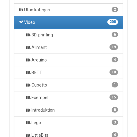
Utan kategori
2
Video
208
3D-printing
6
Allmänt
19
Arduino
4
BETT
10
Cubetto
1
Exempel
15
Introduktion
8
Lego
3
LittleBits
4