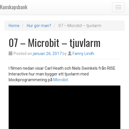
Kunskapsbank
Toggl
Home
Hur gör man?
07 – Microbit – tjuvlarm
07 – Microbit – tjuvlarm
Posted on
januari 26, 2017
by
Fanny Lindh
I filmen nedan visar Carl Heath och Niels Swinkels från RISE
Interactive hur man bygger ett tjuvlarm med
blockprogrammering på
Microbit
.