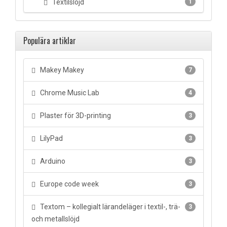
Textilslöjd
1
Populära artiklar
Makey Makey
7
Chrome Music Lab
4
Plaster för 3D-printing
3
LilyPad
3
Arduino
3
Europe code week
3
Textom – kollegialt lärandeläger i textil-, trä-
3
och metallslöjd