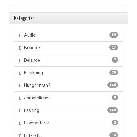
Kategorier
Audio
89
Bibliotek
27
Delande
7
Forskning
30
Hur gör man?
146
Jämställdhet
9
Läsning
145
Leverantörer
3
Litteratur
14