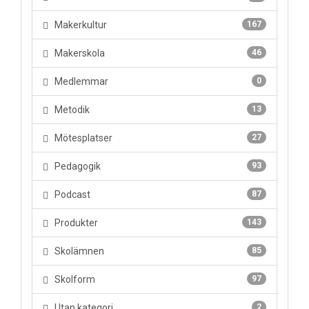
Makerkultur
167
Makerskola
46
Medlemmar
0
Metodik
13
Mötesplatser
27
Pedagogik
93
Podcast
87
Produkter
143
Skolämnen
85
Skolform
97
Utan kategori
2