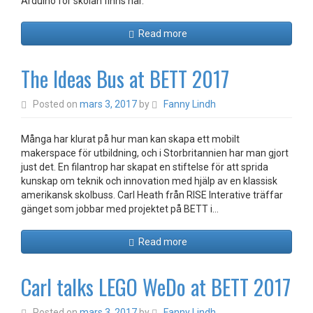
Arduino för skolan finns här.
Read more
The Ideas Bus at BETT 2017
Posted on
mars 3, 2017
by
Fanny Lindh
Många har klurat på hur man kan skapa ett mobilt
makerspace för utbildning, och i Storbritannien har man gjort
just det. En filantrop har skapat en stiftelse för att sprida
kunskap om teknik och innovation med hjälp av en klassisk
amerikansk skolbuss. Carl Heath från RISE Interative träffar
gänget som jobbar med projektet på BETT i…
Read more
Carl talks LEGO WeDo at BETT 2017
Posted on
mars 3, 2017
by
Fanny Lindh