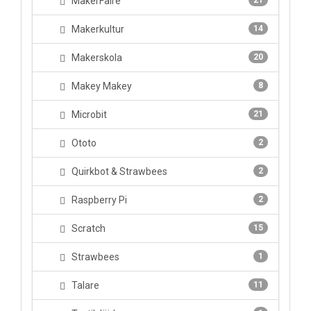
MakerFaire
21
Makerkultur
14
Makerskola
20
Makey Makey
8
Microbit
21
Ototo
2
Quirkbot & Strawbees
2
Raspberry Pi
2
Scratch
15
Strawbees
1
Talare
11