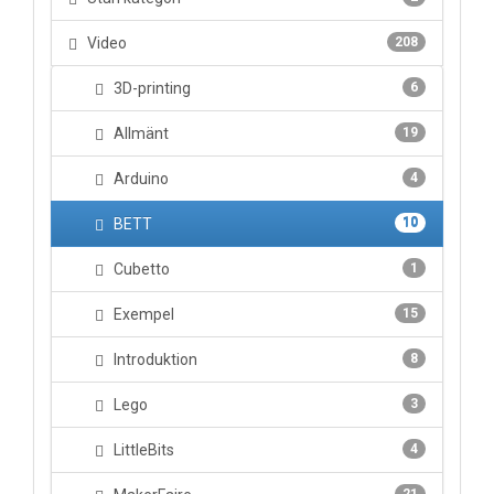
Video
208
3D-printing
6
Allmänt
19
Arduino
4
BETT
10
Cubetto
1
Exempel
15
Introduktion
8
Lego
3
LittleBits
4