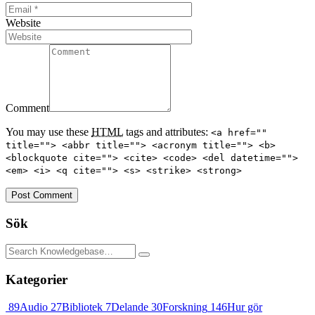
Website
Comment
You may use these
HTML
tags and attributes:
<a href=""
title=""> <abbr title=""> <acronym title=""> <b>
<blockquote cite=""> <cite> <code> <del datetime="">
<em> <i> <q cite=""> <s> <strike> <strong>
Post Comment
Sök
Kategorier
89
Audio
27
Bibliotek
7
Delande
30
Forskning
146
Hur gör