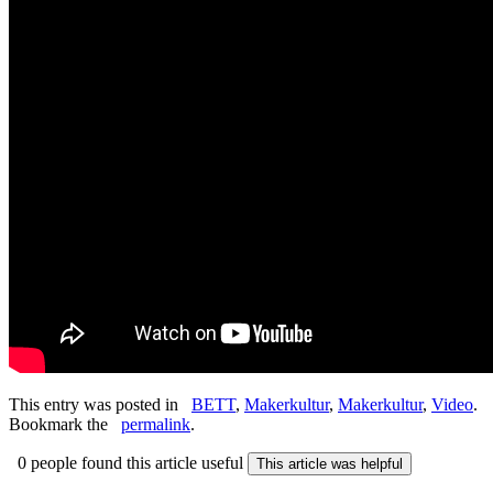
This entry was posted in
BETT
,
Makerkultur
,
Makerkultur
,
Video
.
Bookmark the
permalink
.
0 people found this article useful
This article was helpful