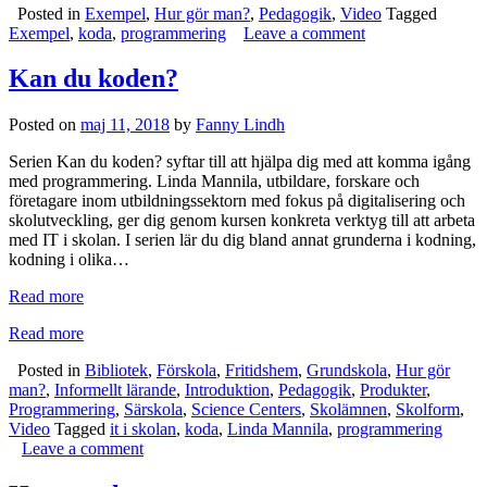
Posted in
Exempel
,
Hur gör man?
,
Pedagogik
,
Video
Tagged
Exempel
,
koda
,
programmering
Leave a comment
Kan du koden?
Posted on
maj 11, 2018
by
Fanny Lindh
Serien Kan du koden? syftar till att hjälpa dig med att komma igång
med programmering. Linda Mannila, utbildare, forskare och
företagare inom utbildningssektorn med fokus på digitalisering och
skolutveckling, ger dig genom kursen konkreta verktyg till att arbeta
med IT i skolan. I serien lär du dig bland annat grunderna i kodning,
kodning i olika…
Read more
Read more
Posted in
Bibliotek
,
Förskola
,
Fritidshem
,
Grundskola
,
Hur gör
man?
,
Informellt lärande
,
Introduktion
,
Pedagogik
,
Produkter
,
Programmering
,
Särskola
,
Science Centers
,
Skolämnen
,
Skolform
,
Video
Tagged
it i skolan
,
koda
,
Linda Mannila
,
programmering
Leave a comment