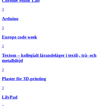
Chrome Music Lab
3
Arduino
3
Europe code week
3
Textom – kollegialt lärandeläger i textil-, trä- och
metallslöjd
3
Plaster för 3D-printing
3
LilyPad