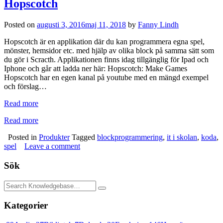
Hopscotch
Posted on
augusti 3, 2016
maj 11, 2018
by
Fanny Lindh
Hopscotch är en applikation där du kan programmera egna spel,
mönster, hemsidor etc. med hjälp av olika block på samma sätt som
du gör i Scracth. Applikationen finns idag tillgänglig för Ipad och
Iphone och går att ladda ner här: Hopscotch: Make Games
Hopscotch har en egen kanal på youtube med en mängd exempel
och förslag…
Read more
Read more
Posted in
Produkter
Tagged
blockprogrammering
,
it i skolan
,
koda
,
spel
Leave a comment
Sök
Kategorier