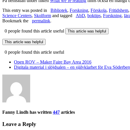
På hemsidan under fliken
What we’re reading
finns också en mängd bo
This entry was posted in
Bibliotek
,
Forskning
,
Förskola
,
Fritidshem
Science Centers
,
Skolform
and tagged
AbD
,
boktips
,
Forskning
,
lär
Bookmark the
permalink
.
0 people found this article useful
This article was helpful
This article was helpful
0 people found this article useful
Post
Open ROV – Maker Faire Bay Area 2016
navigation
Digitala material i slöjdsalen – en självklarhet för Eva Söderber
Fanny Lindh has written
447
articles
Leave a Reply