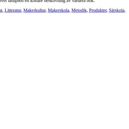
ver lästipsen en kortare beskrivning av vardera bok.
ng
,
Litteratur
,
Makerkultur
,
Makerskola
,
Metodik
,
Produkter
,
Särskola
,