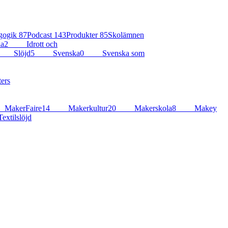
gogik
87
Podcast
143
Produkter
85
Skolämnen
ia
2
Idrott och
Slöjd
5
Svenska
0
Svenska som
ers
MakerFaire
14
Makerkultur
20
Makerskola
8
Makey
extilslöjd