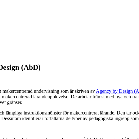
Design (AbD)
ch makercentrerad undervisning som är skriven av
Agency by Design (
en makercentrerad lärandeupplevelse. De arbetar främst med nya och fr
ver gränser.
h lämpliga instruktionsmönster för makercentrerat lärande. Den tar ocks
r. Dessutom identifierar författarna de typer av pedagogiska ingrepp so