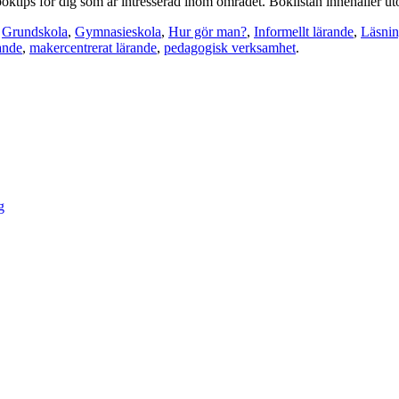
ktips för dig som är intresserad inom området. Boklistan innehåller utö
,
Grundskola
,
Gymnasieskola
,
Hur gör man?
,
Informellt lärande
,
Läsni
ande
,
makercentrerat lärande
,
pedagogisk verksamhet
.
g