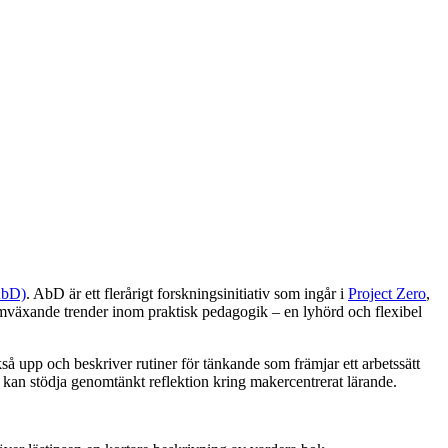
AbD)
. AbD är ett flerårigt forskningsinitiativ som ingår i
Project Zero
,
amväxande trender inom praktisk pedagogik – en lyhörd och flexibel
å upp och beskriver rutiner för tänkande som främjar ett arbetssätt
m kan stödja genomtänkt reflektion kring makercentrerat lärande.