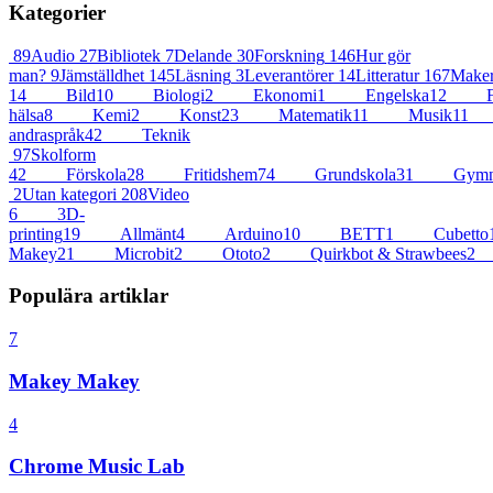
Kategorier
89
Audio
27
Bibliotek
7
Delande
30
Forskning
146
Hur gör
man?
9
Jämställdhet
145
Läsning
3
Leverantörer
14
Litteratur
167
Maker
14
Bild
10
Biologi
2
Ekonomi
1
Engelska
12
F
hälsa
8
Kemi
2
Konst
23
Matematik
11
Musik
11
andraspråk
42
Teknik
97
Skolform
42
Förskola
28
Fritidshem
74
Grundskola
31
Gymna
2
Utan kategori
208
Video
6
3D-
printing
19
Allmänt
4
Arduino
10
BETT
1
Cubetto
Makey
21
Microbit
2
Ototo
2
Quirkbot & Strawbees
2
Populära artiklar
7
Makey Makey
4
Chrome Music Lab