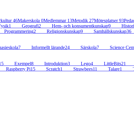
kultur
46
Makerskola
0
Medlemmar
13
Metodik
27
Mötesplatser
93
Peda
ysik
1
Geografi
2
Hem- och konsumentkunskap
9
Histor
Programmering
2
Religionskunskap
9
Samhällskunskap
36
sieskola
7
Informellt lärande
24
Särskola
7
Science Cent
15
Exempel
8
Introduktion
3
Lego
4
LittleBits
21
Raspberry Pi
15
Scratch
1
Strawbees
11
Talare
1
T