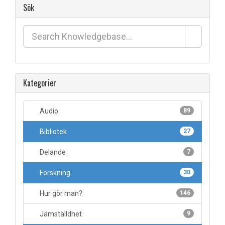
Sök
Kategorier
Audio
89
Bibliotek
27
Delande
7
Forskning
30
Hur gör man?
146
Jämställdhet
9