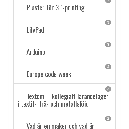
3
Plaster för 3D-printing
3
LilyPad
3
Arduino
3
Europe code week
3
Textom – kollegialt lärandeläger
i textil-, trä- och metallslöjd
2
Vad är en maker och vad är