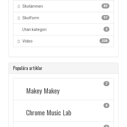
Skolämnen
85
Skolform
97
Utan kategori
2
Video
208
Populära artiklar
7
Makey Makey
4
Chrome Music Lab