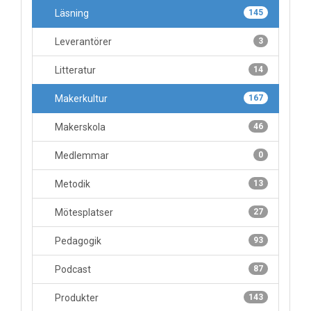
Läsning
145
Leverantörer
3
Litteratur
14
Makerkultur
167
Makerskola
46
Medlemmar
0
Metodik
13
Mötesplatser
27
Pedagogik
93
Podcast
87
Produkter
143