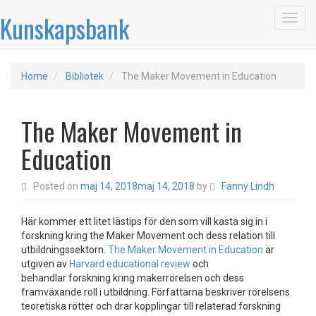
Kunskapsbank
Toggl
navig
Home
Bibliotek
The Maker Movement in Education
The Maker Movement in
Education
Posted on
maj 14, 2018
maj 14, 2018
by
Fanny Lindh
Här kommer ett litet lästips för den som vill kasta sig in i
forskning kring the Maker Movement och dess relation till
utbildningssektorn.
The Maker Movement in Education
är
utgiven av
Harvard educational review
och
behandlar forskning kring makerrörelsen och dess
framväxande roll i utbildning. Författarna beskriver rörelsens
teoretiska rötter och drar kopplingar till relaterad forskning