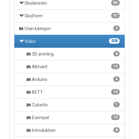
Skolämnen
85
Skolform
97
Utan kategori
2
Video
208
3D-printing
6
Allmänt
19
Arduino
4
BETT
10
Cubetto
1
Exempel
15
Introduktion
8