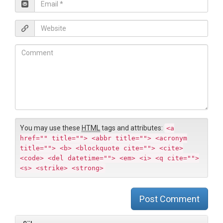
E
e
m
*
a
W
i
e
l
b
C
*
s
o
i
m
t
m
e
e
n
t
You may use these
HTML
tags and attributes:
<a
href="" title=""> <abbr title=""> <acronym
title=""> <b> <blockquote cite=""> <cite>
<code> <del datetime=""> <em> <i> <q cite="">
<s> <strike> <strong>
Post Comment