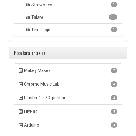
Strawbees
1
Talare
11
Textilslöjd
1
Populära artiklar
Makey Makey
7
Chrome Music Lab
4
Plaster för 3D-printing
3
LilyPad
3
Arduino
3