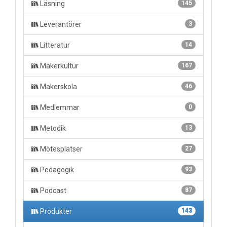
Läsning
145
Leverantörer
3
Litteratur
14
Makerkultur
167
Makerskola
46
Medlemmar
0
Metodik
13
Mötesplatser
27
Pedagogik
93
Podcast
87
Produkter
143