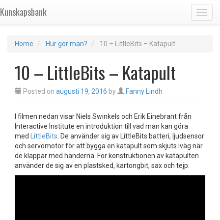
Kunskapsbank
Toggl
Home
Hur gör man?
10 – LittleBits – Katapult
10 – LittleBits – Katapult
Posted on
augusti 19, 2016
by
Fanny Lindh
I filmen nedan visar Niels Swinkels och Erik Einebrant från
Interactive Institute en introduktion till vad man kan göra
med
LittleBits
. De använder sig av LittleBits batteri, ljudsensor
och servomotor för att bygga en katapult som skjuts iväg när
de klappar med händerna. För konstruktionen av katapulten
använder de sig av en plastsked, kartongbit, sax och tejp.