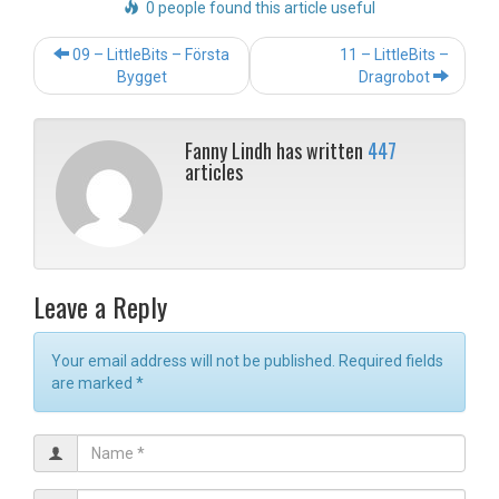
0 people found this article useful
Post
09 – LittleBits – Första
11 – LittleBits –
navigation
Bygget
Dragrobot
Fanny Lindh has written
447
articles
Leave a Reply
Your email address will not be published. Required fields
are marked
*
N
a
m