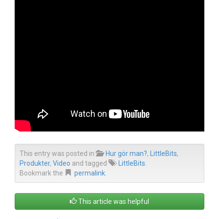
This entry was posted in
Hur gör man?
,
LittleBits
,
Produkter
,
Video
and tagged
LittleBits
.
Bookmark the
permalink
.
This article was helpful