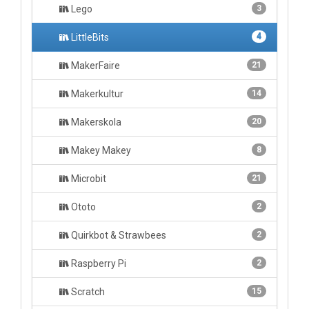
Lego
3
LittleBits
4
MakerFaire
21
Makerkultur
14
Makerskola
20
Makey Makey
8
Microbit
21
Ototo
2
Quirkbot & Strawbees
2
Raspberry Pi
2
Scratch
15