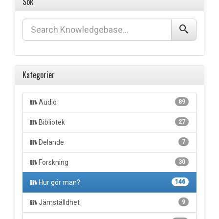
Sök
Kategorier
Audio
89
Bibliotek
27
Delande
7
Forskning
30
Hur gör man?
146
Jämställdhet
9