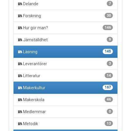
Delande
7
Forskning
30
Hur gör man?
146
Jämställdhet
9
Läsning
145
Leverantörer
3
Litteratur
14
Makerkultur
167
Makerskola
46
Medlemmar
0
Metodik
13