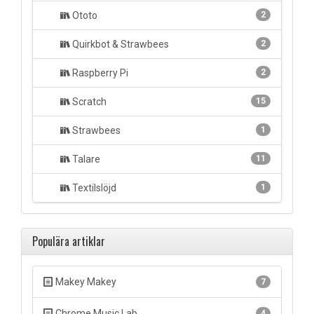
Ototo
2
Quirkbot & Strawbees
2
Raspberry Pi
2
Scratch
15
Strawbees
1
Talare
11
Textilslöjd
1
Populära artiklar
Makey Makey
7
Chrome Music Lab
4