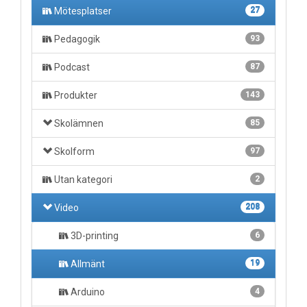
Mötesplatser
27
Pedagogik
93
Podcast
87
Produkter
143
Skolämnen
85
Skolform
97
Utan kategori
2
Video
208
3D-printing
6
Allmänt
19
Arduino
4