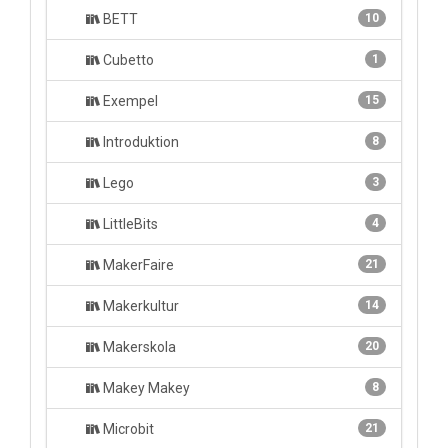
BETT
10
Cubetto
1
Exempel
15
Introduktion
8
Lego
3
LittleBits
4
MakerFaire
21
Makerkultur
14
Makerskola
20
Makey Makey
8
Microbit
21