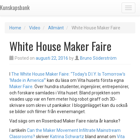
Kunskapsbank
Toggl
Home
Video
Allmänt
White House Maker Faire
White House Maker Faire
Posted on
augusti 22, 2016
by
Bruno Söderström
I
The White House Maker Faire: “Today’s D.I.Y. Is Tomorrow’s
’Made in America’”
kan du läsa om Vita husets första egna
Maker Faire
. Över hundra studenter, ingenjörer, entrepenörer,
och forskare samlades i Vita huset. Bland projekten som
visades upp var en fem meter hög robot giraff och 3D-
skrivare som skrev ut pankakor. I blogginlägget kan du också
se bilder och filmer från evenemanget.
Vad sägs om en Rosenbad Maker Faire nästa år kanske?
I artikeln
Can the Maker Movement Infiltrate Mainstream
Classrooms?
skriver
Katrina Schwartz
bland annat om
Vita