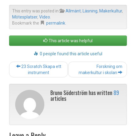
This entry was posted in
Allmänt
,
Läsning
,
Makerkultur
,
Mötesplatser
,
Video
.
Bookmark the
permalink
.
This article was helpful
0 people found this article useful
Post
23 Scratch Skapa ett
Forskning om
navigation
instrument
makerkultur i skolan
Bruno Söderström has written
89
articles
Leave a Reply