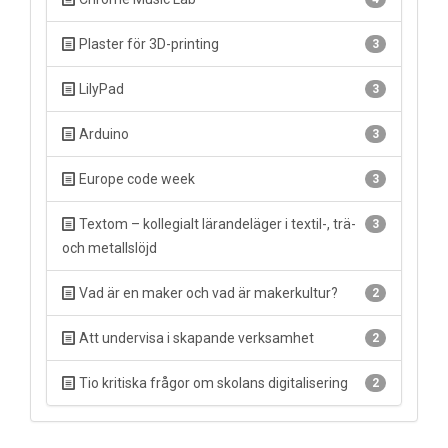
Plaster för 3D-printing
3
LilyPad
3
Arduino
3
Europe code week
3
Textom – kollegialt lärandeläger i textil-, trä-
3
och metallslöjd
Vad är en maker och vad är makerkultur?
2
Att undervisa i skapande verksamhet
2
Tio kritiska frågor om skolans digitalisering
2