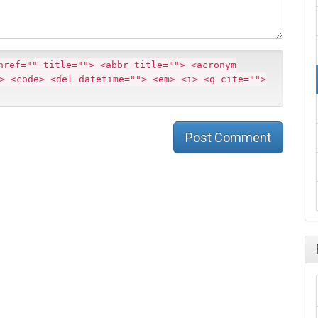
m
href="" title=""> <abbr title=""> <acronym
> <code> <del datetime=""> <em> <i> <q cite="">
Post Comment