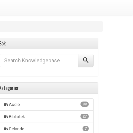
Sök
Kategorier
Audio
89
Bibliotek
27
Delande
7