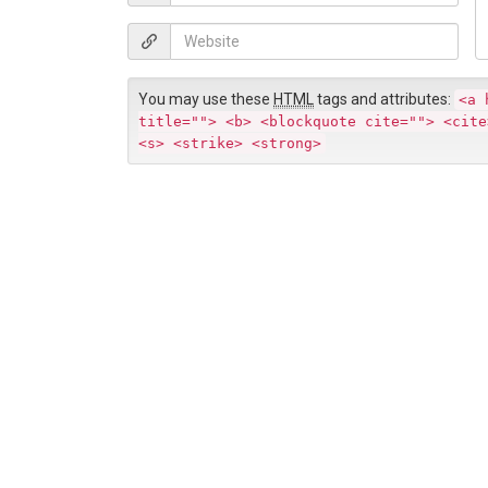
e
m
*
e
a
W
n
i
e
t
l
b
*
You may use these
HTML
tags and attributes:
<a 
s
title=""> <b> <blockquote cite=""> <cite
i
<s> <strike> <strong>
t
e