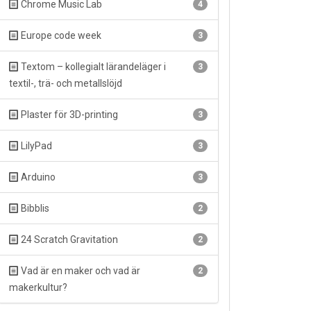
Chrome Music Lab
4
Europe code week
3
Textom – kollegialt lärandeläger i
3
textil-, trä- och metallslöjd
Plaster för 3D-printing
3
LilyPad
3
Arduino
3
Bibblis
2
24 Scratch Gravitation
2
Vad är en maker och vad är
2
makerkultur?