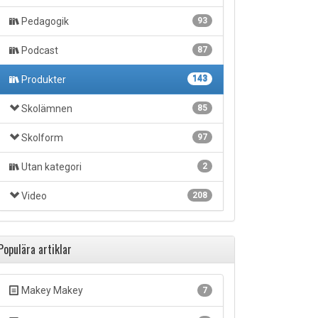
Pedagogik
93
Podcast
87
Produkter
143
Skolämnen
85
Skolform
97
Utan kategori
2
Video
208
Populära artiklar
Makey Makey
7