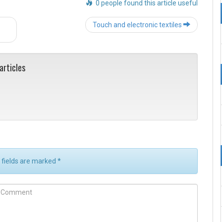
0 people found this article useful
Post
Touch and electronic textiles
navigation
articles
d fields are marked
*
m