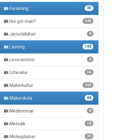
Forskning
30
Hur gör man?
146
Jämställdhet
9
Läsning
145
Leverantörer
3
Litteratur
14
Makerkultur
167
Makerskola
46
Medlemmar
0
Metodik
13
Mötesplatser
27