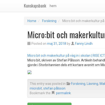
Kunskapsbank
hem
Home
Forskning
Micro:bit och makerkultur på 
Micro:bit och makerkultur
Posted on
maj 31, 2018
by
Fanny Lindh
Micro:bit och makerkultur på väg in i skolan | RISE ICT
Micro:bit, skriven av Stefan Pålsson. Artikeln behan
gjorde i Storbritannien dels ett kortare avsnitt om Mi
This entry was posted in
Forskning
,
Läsning
,
Mak
microbit
,
stefan pålsson
.
Bookmark the
permalink
.