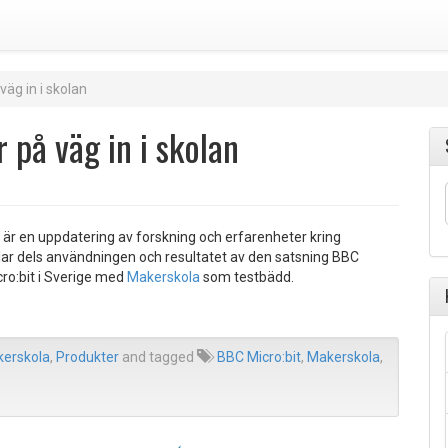
väg in i skolan
 på väg in i skolan
är en uppdatering av forskning och erfarenheter kring
dlar dels användningen och resultatet av den satsning BBC
cro:bit i Sverige med
Makerskola
som testbädd.
erskola
,
Produkter
and tagged
BBC Micro:bit
,
Makerskola
,