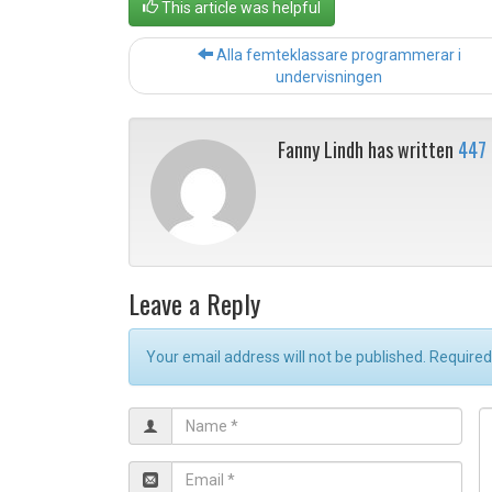
This article was helpful
Alla femteklassare programmerar i
undervisningen
Fanny Lindh has written
447
Leave a Reply
Your email address will not be published. Require
N
C
a
o
m
E