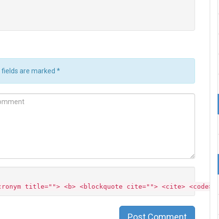
d fields are marked
*
mment
cronym title=""> <b> <blockquote cite=""> <cite> <code> 
Post Comment