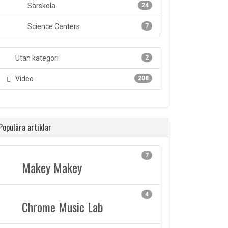
Särskola
24
Science Centers
7
Utan kategori
2
Video
208
Populära artiklar
7
Makey Makey
4
Chrome Music Lab