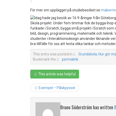
För mer om upplägget på studiebesöket se
makermo
This entry was posted in
Grundskola
,
Hur gör m
Bookmark the
permalink
.
This article was helpful
Post
Exempel – Påskpyssel
navig
Bruno Söderström has written