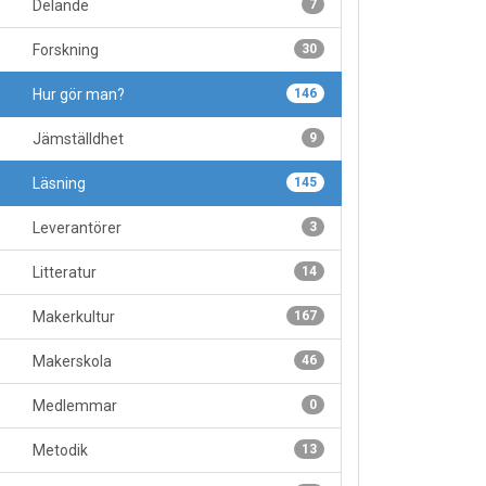
Delande
7
Forskning
30
Hur gör man?
146
Jämställdhet
9
Läsning
145
Leverantörer
3
Litteratur
14
Makerkultur
167
Makerskola
46
Medlemmar
0
Metodik
13