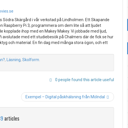
vies.se
an?
,
Läsning
,
Skolform
.
0 people found this article useful
Exempel – Digital påskhälsning från Mölndal
ation
89
articles