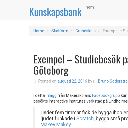
Kunskapsbank
hem
Home
Skolform
Grundskola
Exempel – Stu
Exempel – Studiebesök på
Göteborg
Posted on
augusti 22, 2016
by
Bruno Söderstr
I detta
inlägg
från Makerskolans
Facebookgrupp
kan 
besökte Interactive Institutes verkstad på Lindholme
Under fem timmar fick de bygga ihop e
ljudet funkade i
Scratch
, bygga små pr
Makey Makey
.