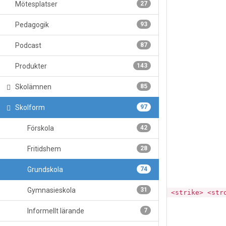
Mötesplatser
27
Pedagogik
93
Podcast
87
Produkter
143
Skolämnen
85
Skolform
97
Förskola
42
Fritidshem
28
Grundskola
74
Gymnasieskola
31
<del datetime=""> <em> <i> <q cite=""> <s> <strike> <str
Informellt lärande
7