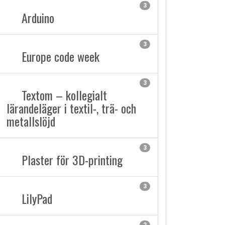
3
Arduino
3
Europe code week
3
Textom – kollegialt
lärandeläger i textil-, trä- och
metallslöjd
3
Plaster för 3D-printing
3
LilyPad