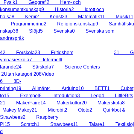
Fysik
1
Geografi
2
Hem- och
konsumentkunskap
9
Historia
2
Idrott och
hälsa
8
Kemi
2
Konst
23
Matematik
11
Musik
11
Programmering
2
Religionskunskap
9
Samhällsku
nskap
36
Slöjd
5
Svenska
0
Svenska som
andraspråk
42
Teknik
97
Skolform
42
Förskola
28
Fritidshem
74
Grundskola
31
G
ymnasieskola
7
Informellt
lärande
24
Särskola
7
Science Centers
2
Utan kategori
208
Video
6
3D-
printing
19
Allmänt
4
Arduino
10
BETT
1
Cubet
to
15
Exempel
8
Introduktion
3
Lego
4
LittleBits
21
MakerFaire
14
Makerkultur
20
Makerskola
8
Makey Makey
21
Microbit
2
Ototo
2
Quirkbot &
Strawbees
2
Raspberry
Pi
15
Scratch
1
Strawbees
11
Talare
1
Textilslöj
d