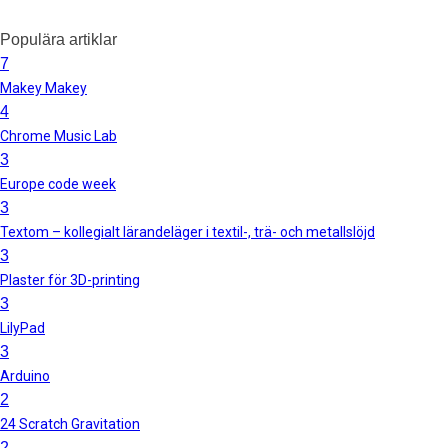
Populära artiklar
7
Makey Makey
4
Chrome Music Lab
3
Europe code week
3
Textom – kollegialt lärandeläger i textil-, trä- och metallslöjd
3
Plaster för 3D-printing
3
LilyPad
3
Arduino
2
24 Scratch Gravitation
2