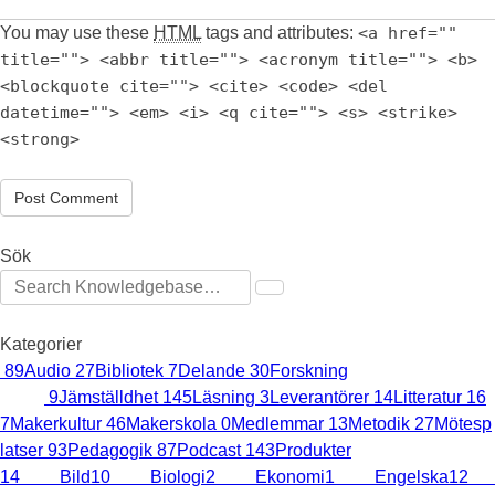
You may use these
HTML
tags and attributes:
<a href=""
title=""> <abbr title=""> <acronym title=""> <b>
<blockquote cite=""> <cite> <code> <del
datetime=""> <em> <i> <q cite=""> <s> <strike>
<strong>
Post Comment
Sök
Kategorier
89
Audio
27
Bibliotek
7
Delande
30
Forskning
146
Hur gör
man?
9
Jämställdhet
145
Läsning
3
Leverantörer
14
Litteratur
16
7
Makerkultur
46
Makerskola
0
Medlemmar
13
Metodik
27
Mötesp
latser
93
Pedagogik
87
Podcast
143
Produkter
85
Skolämnen
14
Bild
10
Biologi
2
Ekonomi
1
Engelska
12