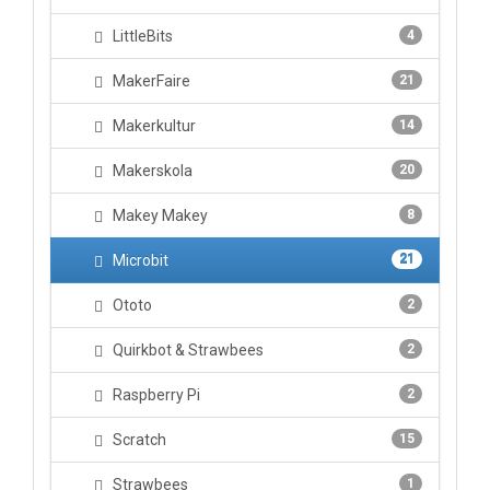
LittleBits
4
MakerFaire
21
Makerkultur
14
Makerskola
20
Makey Makey
8
Microbit
21
Ototo
2
Quirkbot & Strawbees
2
Raspberry Pi
2
Scratch
15
Strawbees
1