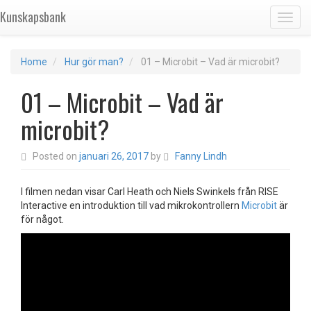
Kunskapsbank
Toggl
Home
Hur gör man?
01 – Microbit – Vad är microbit?
01 – Microbit – Vad är
microbit?
Posted on
januari 26, 2017
by
Fanny Lindh
I filmen nedan visar Carl Heath och Niels Swinkels från RISE
Interactive en introduktion till vad mikrokontrollern
Microbit
är
för något.