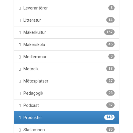
Leverantörer
3
Litteratur
14
Makerkultur
167
Makerskola
46
Medlemmar
0
Metodik
13
Mötesplatser
27
Pedagogik
93
Podcast
87
Produkter
143
Skolämnen
85