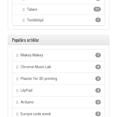
Talare
11
Textilslöjd
1
Populära artiklar
Makey Makey
7
Chrome Music Lab
4
Plaster för 3D-printing
3
LilyPad
3
Arduino
3
Europe code week
3