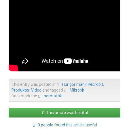
This entry was posted in
Hur gör man?
,
Microbit
,
Produkter
,
Video
and tagged
Mikrobit
.
Bookmark the
permalink
.
This article was helpful
0 people found this article useful