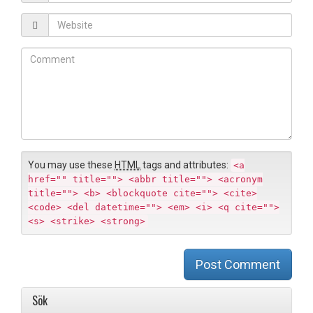
m
*
a
W
i
e
l
b
C
*
s
o
i
m
t
m
e
e
n
t
You may use these
HTML
tags and attributes:
<a
href="" title=""> <abbr title=""> <acronym
title=""> <b> <blockquote cite=""> <cite>
<code> <del datetime=""> <em> <i> <q cite="">
<s> <strike> <strong>
Post Comment
Sök