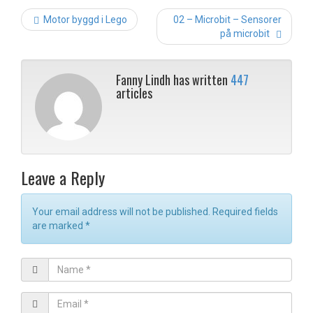
Post
Motor byggd i Lego
02 – Microbit – Sensorer
navigation
på microbit
Fanny Lindh has written
447
articles
Leave a Reply
Your email address will not be published. Required fields
are marked
*
N
a
m
E
e