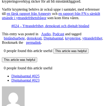
krypteringsverktyg räcker för att bli misstänkliggjord.
Varför kryptering behövs är också uppe i samtalet, med referenser
till
en färsk rapport från Amnesty
och
en rapport från FN:s särskilt
utsände i yttrandefrihetsfrågor
som kom förra våren.
#024 – Yttrandefrihet, demokrati och digitalt bistånd
This entry was posted in
Audio
,
Podcast
and tagged
biståndsarbete
,
demokrati
,
Digitalsamtal
,
kryptering
,
yttrandefrihet
.
Bookmark the
permalink
.
0 people found this article useful
This article was helpful
This article was helpful
0 people found this article useful
Post
Digitalsamtal #025
navigation
Digitalsamtal #023