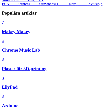
Pi
15
Scratch
1
Strawbees
11
Talare
1
Textilslöjd
Populära artiklar
7
Makey Makey
4
Chrome Music Lab
3
Plaster för 3D-printing
3
LilyPad
3
Arduino