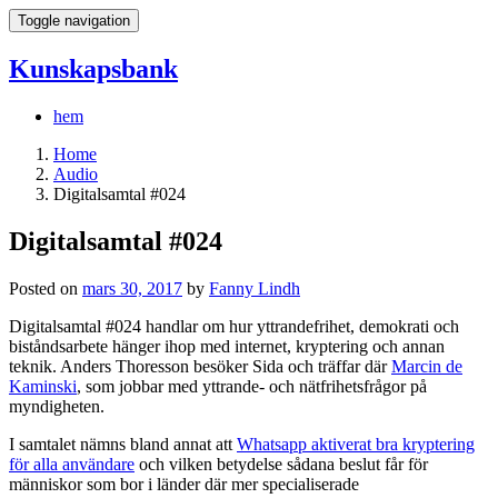
Toggle navigation
Kunskapsbank
hem
Home
Audio
Digitalsamtal #024
Digitalsamtal #024
Posted on
mars 30, 2017
by
Fanny Lindh
Digitalsamtal #024 handlar om hur yttrandefrihet, demokrati och
biståndsarbete hänger ihop med internet, kryptering och annan
teknik. Anders Thoresson besöker Sida och träffar där
Marcin de
Kaminski
, som jobbar med yttrande- och nätfrihetsfrågor på
myndigheten.
I samtalet nämns bland annat att
Whatsapp aktiverat bra kryptering
för alla användare
och vilken betydelse sådana beslut får för
människor som bor i länder där mer specialiserade