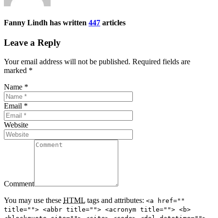
Fanny Lindh has written
447
articles
Leave a Reply
Your email address will not be published. Required fields are
marked
*
Name
*
Email
*
Website
Comment
You may use these
HTML
tags and attributes:
<a href=""
title=""> <abbr title=""> <acronym title=""> <b>