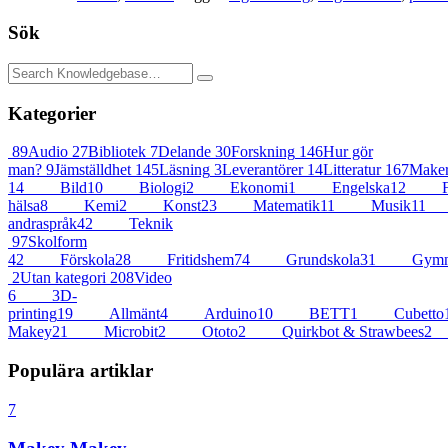
Sök
Kategorier
89
Audio
27
Bibliotek
7
Delande
30
Forskning
146
Hur gör
man?
9
Jämställdhet
145
Läsning
3
Leverantörer
14
Litteratur
167
Maker
14
Bild
10
Biologi
2
Ekonomi
1
Engelska
12
F
hälsa
8
Kemi
2
Konst
23
Matematik
11
Musik
11
andraspråk
42
Teknik
97
Skolform
42
Förskola
28
Fritidshem
74
Grundskola
31
Gymna
2
Utan kategori
208
Video
6
3D-
printing
19
Allmänt
4
Arduino
10
BETT
1
Cubetto
Makey
21
Microbit
2
Ototo
2
Quirkbot & Strawbees
2
Populära artiklar
7