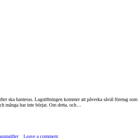
er ska hanteras. Lagstiftningen kommer att påverka såväl företag som of
g, och många har inte börjat. Om detta, och…
nuppgifter
Leave a comment