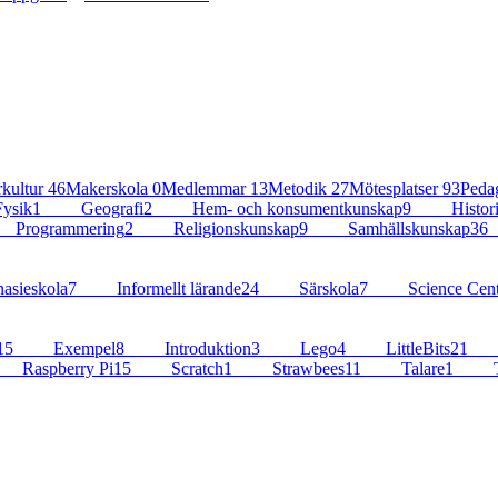
kultur
46
Makerskola
0
Medlemmar
13
Metodik
27
Mötesplatser
93
Peda
ysik
1
Geografi
2
Hem- och konsumentkunskap
9
Histor
Programmering
2
Religionskunskap
9
Samhällskunskap
36
sieskola
7
Informellt lärande
24
Särskola
7
Science Cent
15
Exempel
8
Introduktion
3
Lego
4
LittleBits
21
Raspberry Pi
15
Scratch
1
Strawbees
11
Talare
1
T