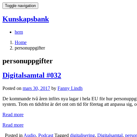
Toggle navigation
Kunskapsbank
hem
Home
personuppgifter
personuppgifter
Digitalsamtal #032
Posted on
mars 30, 2017
by
Fanny Lindh
De kommande två åren införs nya lagar i hela EU för hur personuppgift
system. Trots en tidsfrist är det ont om tid för företag att anpassa si
Read more
Read more
Posted in
Audio
,
Podcast
Tagged
digitalisering
,
Digitalsamtal
,
perso