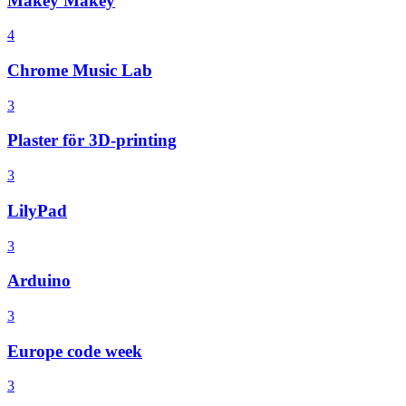
Makey Makey
4
Chrome Music Lab
3
Plaster för 3D-printing
3
LilyPad
3
Arduino
3
Europe code week
3