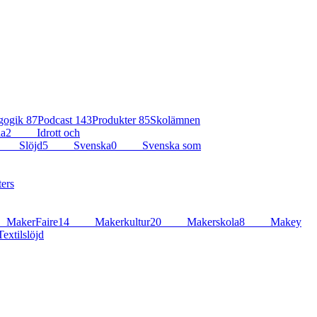
gogik
87
Podcast
143
Produkter
85
Skolämnen
ia
2
Idrott och
Slöjd
5
Svenska
0
Svenska som
ers
MakerFaire
14
Makerkultur
20
Makerskola
8
Makey
extilslöjd