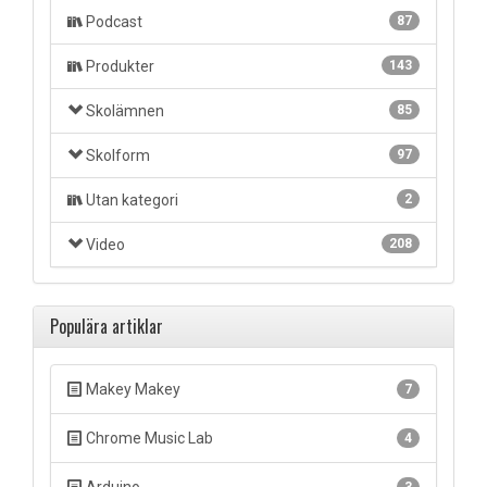
Podcast
87
Produkter
143
Skolämnen
85
Skolform
97
Utan kategori
2
Video
208
Populära artiklar
Makey Makey
7
Chrome Music Lab
4