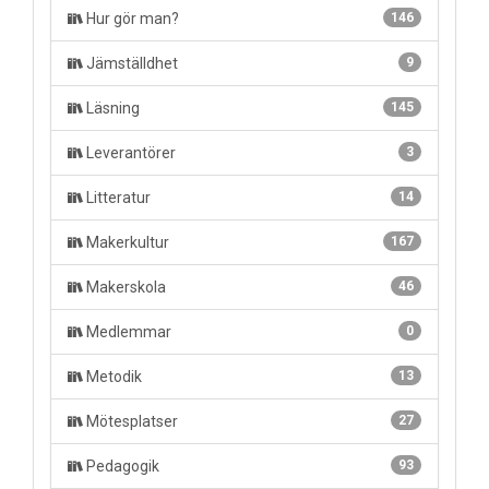
Hur gör man?
146
Jämställdhet
9
Läsning
145
Leverantörer
3
Litteratur
14
Makerkultur
167
Makerskola
46
Medlemmar
0
Metodik
13
Mötesplatser
27
Pedagogik
93