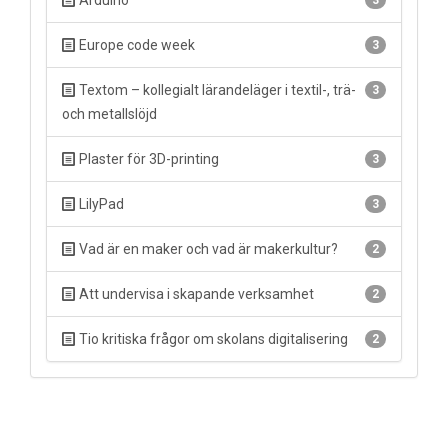
Arduino
3
Europe code week
3
Textom – kollegialt lärandeläger i textil-, trä-
3
och metallslöjd
Plaster för 3D-printing
3
LilyPad
3
Vad är en maker och vad är makerkultur?
2
Att undervisa i skapande verksamhet
2
Tio kritiska frågor om skolans digitalisering
2