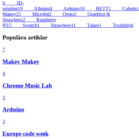
6
3D-
printing
19
Allmänt
4
Arduino
10
BETT
1
Cubetto
Makey
21
Microbit
2
Ototo
2
Quirkbot &
Strawbees
2
Raspberry
Pi
15
Scratch
1
Strawbees
11
Talare
1
Textilslöjd
Populära artiklar
7
Makey Makey
4
Chrome Music Lab
3
Arduino
3
Europe code week