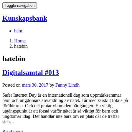
Toggle navigation
Kunskapsbank
hem
Home
hatebin
hatebin
Digitalsamtal #013
Posted on
mars 30, 2017
by
Fanny Lindh
Safer Internet Day är en internationell dag som uppmärksammar
barn och ungdomars användning av nätet. I år med särskilt fokus på
föräldrarna. Och det pratar vi om den här gången. En viktig
utgångspunkt är att förstå varför nätet är så viktigt för barn och
ungdomar idag. Det handlar inte bara om en plats där de träffar
sina…
Read more