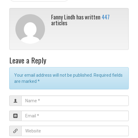
Fanny Lindh has written
447
articles
Leave a Reply
Your email address will not be published. Required fields
are marked
*
N
a
m
E
e
m
*
a
W
i
e