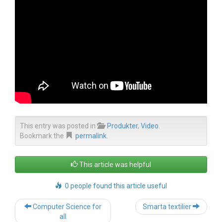
This entry was posted in
Produkter
,
Video
.
Bookmark the
permalink
.
This article was helpful
0 people found this article useful
Post
Computer Science for
Smarta textilier
navigation
all