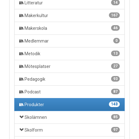
Litteratur
14
Makerkultur
167
Makerskola
46
Medlemmar
0
Metodik
13
Mötesplatser
27
Pedagogik
93
Podcast
87
Produkter
143
Skolämnen
85
Skolform
97