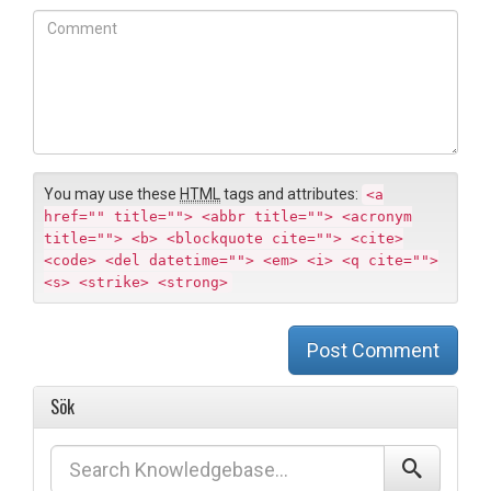
l
b
C
*
s
o
i
m
t
m
e
e
n
t
You may use these
HTML
tags and attributes:
<a
href="" title=""> <abbr title=""> <acronym
title=""> <b> <blockquote cite=""> <cite>
<code> <del datetime=""> <em> <i> <q cite="">
<s> <strike> <strong>
Post Comment
Sök