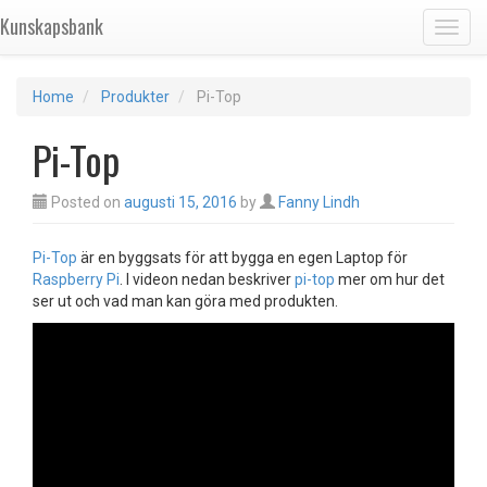
Kunskapsbank
Toggl
Home
Produkter
Pi-Top
Pi-Top
Posted on
augusti 15, 2016
by
Fanny Lindh
Pi-Top
är en byggsats för att bygga en egen Laptop för
Raspberry Pi
. I videon nedan beskriver
pi-top
mer om hur det
ser ut och vad man kan göra med produkten.