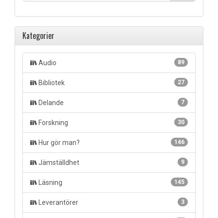
Kategorier
Audio
89
Bibliotek
27
Delande
7
Forskning
30
Hur gör man?
146
Jämställdhet
9
Läsning
145
Leverantörer
3