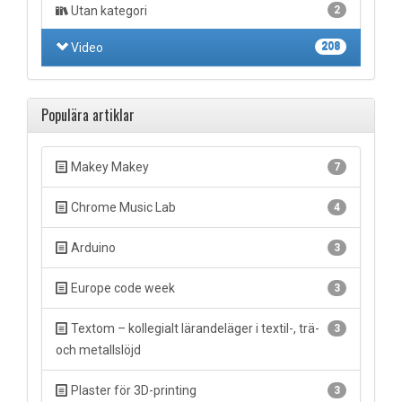
Utan kategori
2
Video
208
Populära artiklar
Makey Makey
7
Chrome Music Lab
4
Arduino
3
Europe code week
3
Textom – kollegialt lärandeläger i textil-, trä-
3
och metallslöjd
Plaster för 3D-printing
3