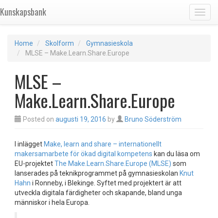
Kunskapsbank
Toggl
Home
Skolform
Gymnasieskola
MLSE – Make.Learn.Share.Europe
MLSE –
Make.Learn.Share.Europe
Posted on
augusti 19, 2016
by
Bruno Söderström
I inlägget
Make, learn and share – internationellt
makersamarbete för ökad digital kompetens
kan du läsa om
EU-projektet
The Make.Learn.Share.Europe (MLSE)
som
lanserades på teknikprogrammet på gymnasieskolan
Knut
Hahn
i Ronneby, i Blekinge. Syftet med projektert är att
utveckla digitala färdigheter och skapande, bland unga
människor i hela Europa.