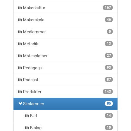
Makerkultur
167
Makerskola
46
Medlemmar
0
Metodik
13
Mötesplatser
27
Pedagogik
93
Podcast
87
Produkter
143
Skolämnen
85
Bild
14
Biologi
10