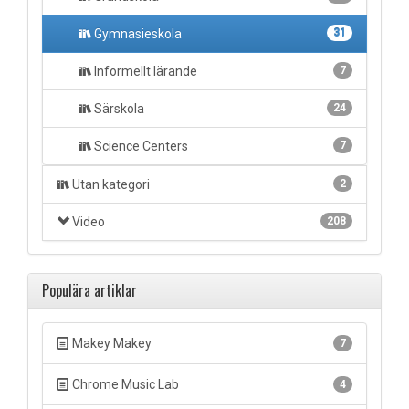
Gymnasieskola
31
Informellt lärande
7
Särskola
24
Science Centers
7
Utan kategori
2
Video
208
Populära artiklar
Makey Makey
7
Chrome Music Lab
4