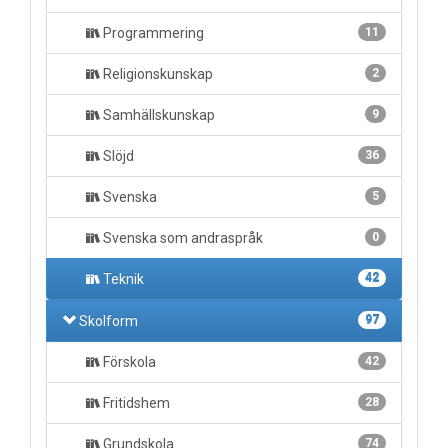
Programmering
11
Religionskunskap
2
Samhällskunskap
9
Slöjd
36
Svenska
5
Svenska som andraspråk
0
Teknik
42
Skolform
97
Förskola
42
Fritidshem
28
Grundskola
74