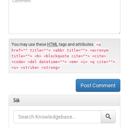
C
*
s
o
i
m
t
m
e
e
n
t
You may use these
HTML
tags and attributes:
<a
href="" title=""> <abbr title=""> <acronym
title=""> <b> <blockquote cite=""> <cite>
<code> <del datetime=""> <em> <i> <q cite="">
<s> <strike> <strong>
Post Comment
Sök