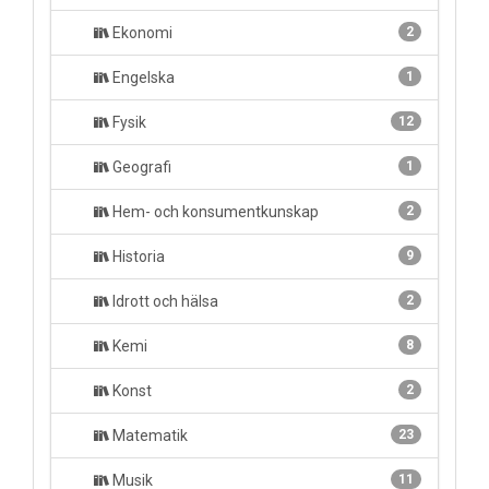
Ekonomi
2
Engelska
1
Fysik
12
Geografi
1
Hem- och konsumentkunskap
2
Historia
9
Idrott och hälsa
2
Kemi
8
Konst
2
Matematik
23
Musik
11