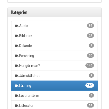
Kategorier
Audio
89
Bibliotek
27
Delande
7
Forskning
30
Hur gör man?
146
Jämställdhet
9
Läsning
145
Leverantörer
3
Litteratur
14