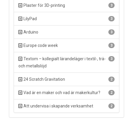
Plaster för 3D-printing
3
LilyPad
3
Arduino
3
Europe code week
3
Textom – kollegialt lärandeläger i textil-, trä-
3
och metallslöjd
24 Scratch Gravitation
2
Vad är en maker och vad är makerkultur?
2
Att undervisa i skapande verksamhet
2