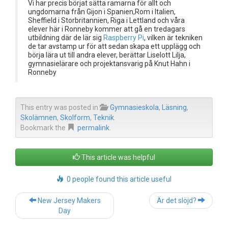
Vi har precis börjat sätta ramarna för allt och
ungdomarna från Gijon i Spanien,Rom i Italien,
Sheffield i Storbritannien, Riga i Lettland och våra
elever här i Ronneby kommer att gå en tredagars
utbildning där de lär sig
Raspberry Pi
, vilken är tekniken
de tar avstamp ur för att sedan skapa ett upplägg och
börja lära ut till andra elever, berättar Liselott Lilja,
gymnasielärare och projektansvarig på Knut Hahn i
Ronneby
This entry was posted in
Gymnasieskola
,
Läsning
,
Skolämnen
,
Skolform
,
Teknik
.
Bookmark the
permalink
.
This article was helpful
0 people found this article useful
Post
New Jersey Makers
Är det slöjd?
navigation
Day