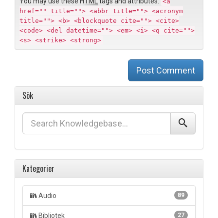
You may use these
HTML
tags and attributes:
<a
href="" title=""> <abbr title=""> <acronym
title=""> <b> <blockquote cite=""> <cite>
<code> <del datetime=""> <em> <i> <q cite="">
<s> <strike> <strong>
Post Comment
Sök
Kategorier
Audio
89
Bibliotek
27