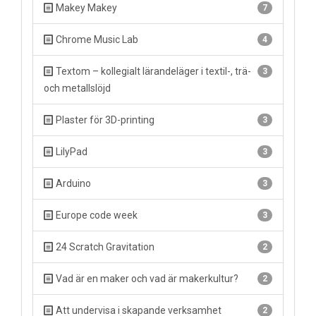
Makey Makey
7
Chrome Music Lab
4
Textom – kollegialt lärandeläger i textil-, trä-
3
och metallslöjd
Plaster för 3D-printing
3
LilyPad
3
Arduino
3
Europe code week
3
24 Scratch Gravitation
2
Vad är en maker och vad är makerkultur?
2
Att undervisa i skapande verksamhet
2