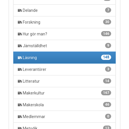
Delande
7
Forskning
30
Hur gör man?
146
Jämställdhet
9
Läsning
145
Leverantörer
3
Litteratur
14
Makerkultur
167
Makerskola
46
Medlemmar
0
Metodik
13