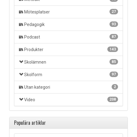
Mötesplatser
27
Pedagogik
93
Podcast
87
Produkter
143
Skolämnen
85
Skolform
97
Utan kategori
2
Video
208
Populära artiklar