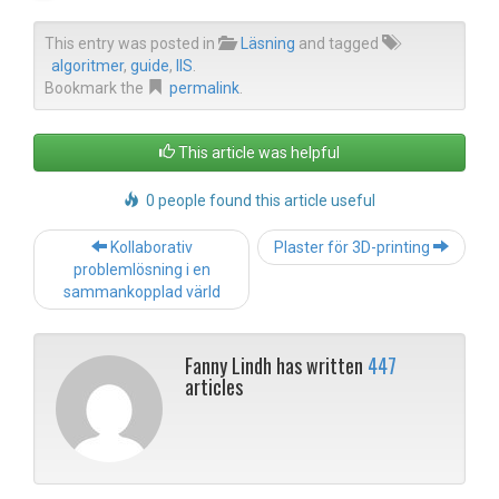
This entry was posted in
Läsning
and tagged
algoritmer
,
guide
,
IIS
.
Bookmark the
permalink
.
This article was helpful
0 people found this article useful
Post
Kollaborativ
Plaster för 3D-printing
navigation
problemlösning i en
sammankopplad värld
Fanny Lindh has written
447
articles