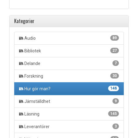
Kategorier
Audio
89
Bibliotek
27
Delande
7
Forskning
30
Hur gör man?
146
Jämställdhet
9
Läsning
145
Leverantörer
3