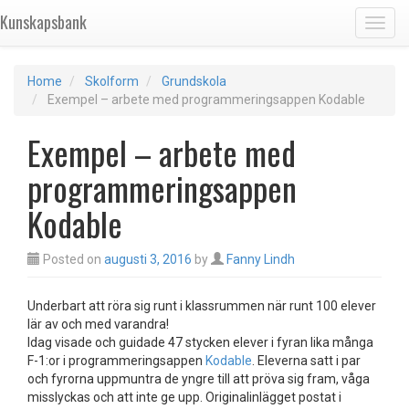
Kunskapsbank
Toggl
Home
Skolform
Grundskola
Exempel – arbete med programmeringsappen Kodable
Exempel – arbete med
programmeringsappen
Kodable
Posted on
augusti 3, 2016
by
Fanny Lindh
Underbart att röra sig runt i klassrummen när runt 100 elever
lär av och med varandra!
Idag visade och guidade 47 stycken elever i fyran lika många
F-1:or i programmeringsappen
Kodable
. Eleverna satt i par
och fyrorna uppmuntra de yngre till att pröva sig fram, våga
misslyckas och att inte ge upp. Originalinlägget postat i