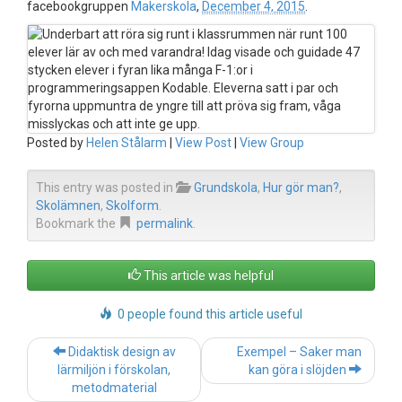
facebookgruppen
Makerskola
,
December 4, 2015
.
Posted by
Helen Stålarm
|
View Post
|
View Group
This entry was posted in
Grundskola
,
Hur gör man?
,
Skolämnen
,
Skolform
.
Bookmark the
permalink
.
This article was helpful
0 people found this article useful
Post
Didaktisk design av
Exempel – Saker man
navigation
lärmiljön i förskolan,
kan göra i slöjden
metodmaterial