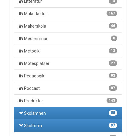
Litteratur
14
Makerkultur
167
Makerskola
46
Medlemmar
0
Metodik
13
Mötesplatser
27
Pedagogik
93
Podcast
87
Produkter
143
Skolämnen
85
Skolform
97