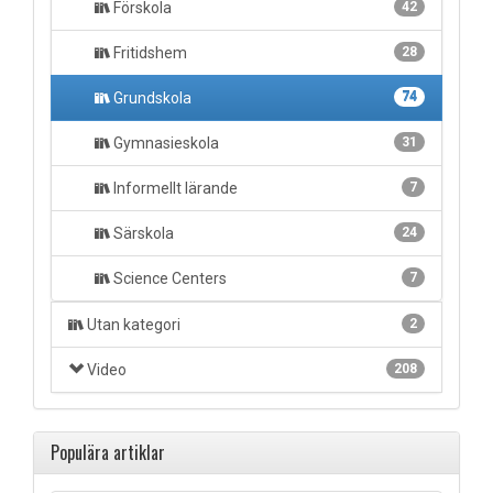
Förskola
42
Fritidshem
28
Grundskola
74
Gymnasieskola
31
Informellt lärande
7
Särskola
24
Science Centers
7
Utan kategori
2
Video
208
Populära artiklar