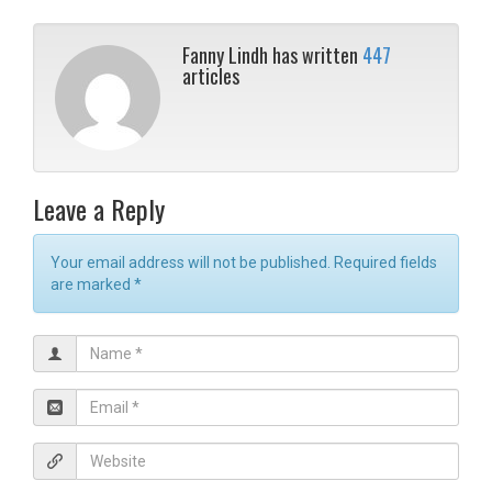
Fanny Lindh has written
447
articles
Leave a Reply
Your email address will not be published. Required fields
are marked
*
N
a
m
E
e
m
*
a
W
i
e