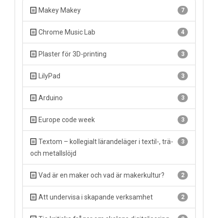
Makey Makey
7
Chrome Music Lab
4
Plaster för 3D-printing
3
LilyPad
3
Arduino
3
Europe code week
3
Textom – kollegialt lärandeläger i textil-, trä-
3
och metallslöjd
Vad är en maker och vad är makerkultur?
2
Att undervisa i skapande verksamhet
2