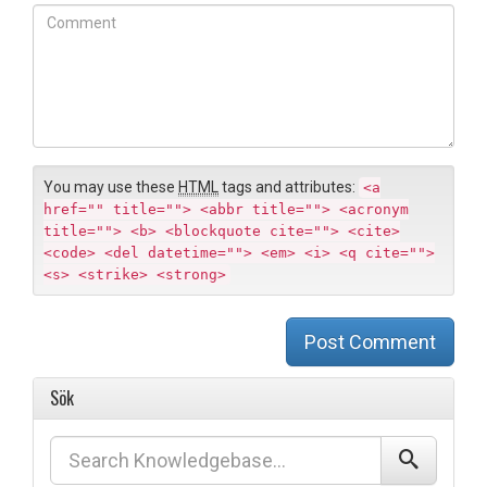
l
b
C
*
s
o
i
m
t
m
e
e
n
t
You may use these
HTML
tags and attributes:
<a
href="" title=""> <abbr title=""> <acronym
title=""> <b> <blockquote cite=""> <cite>
<code> <del datetime=""> <em> <i> <q cite="">
<s> <strike> <strong>
Post Comment
Sök