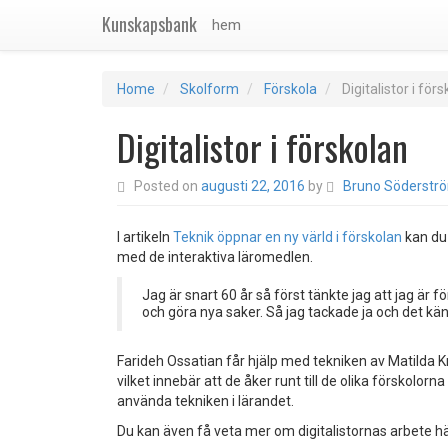
Kunskapsbank
hem
Home
Skolform
Förskola
Digitalistor i för
Digitalistor i förskolan
Posted on
augusti 22, 2016
by
Bruno Söderstr
I artikeln
Teknik öppnar en ny värld i förskolan
kan du 
med de interaktiva läromedlen.
Jag är snart 60 år så först tänkte jag att jag är
och göra nya saker. Så jag tackade ja och det k
Farideh Ossatian får hjälp med tekniken av Matilda K
vilket innebär att de åker runt till de olika förskolor
använda tekniken i lärandet.
Du kan även få veta mer om digitalistornas arbete hä