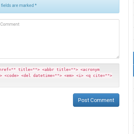
d fields are marked
*
m
m
href="" title=""> <abbr title=""> <acronym
> <code> <del datetime=""> <em> <i> <q cite="">
Post Comment