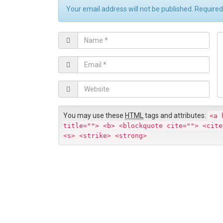
Your email address will not be published. Require
N
C
a
o
m
E
e
m
*
e
a
W
n
i
e
t
l
b
*
You may use these
HTML
tags and attributes:
<a 
s
title=""> <b> <blockquote cite=""> <cite
i
<s> <strike> <strong>
t
e