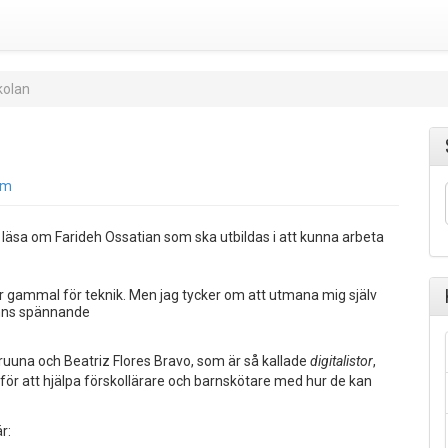
skolan
öm
läsa om Farideh Ossatian som ska utbildas i att kunna arbeta
 för gammal för teknik. Men jag tycker om att utmana mig själv
änns spännande
ruuna och Beatriz Flores Bravo, som är så kallade
digitalistor
,
na för att hjälpa förskollärare och barnskötare med hur de kan
r: