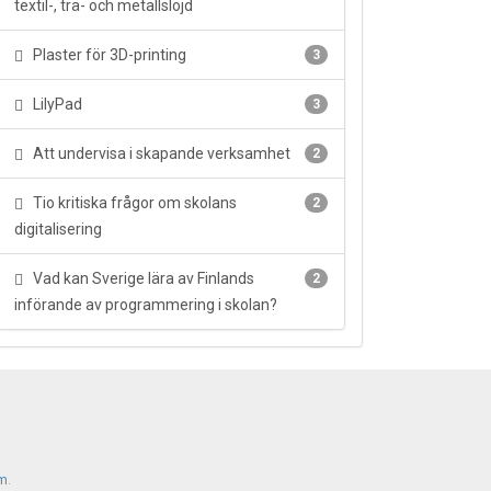
textil-, trä- och metallslöjd
Plaster för 3D-printing
3
LilyPad
3
Att undervisa i skapande verksamhet
2
Tio kritiska frågor om skolans
2
digitalisering
Vad kan Sverige lära av Finlands
2
införande av programmering i skolan?
m
.