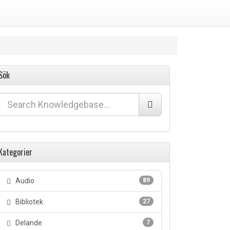
Sök
Kategorier
Audio
89
Bibliotek
27
Delande
7