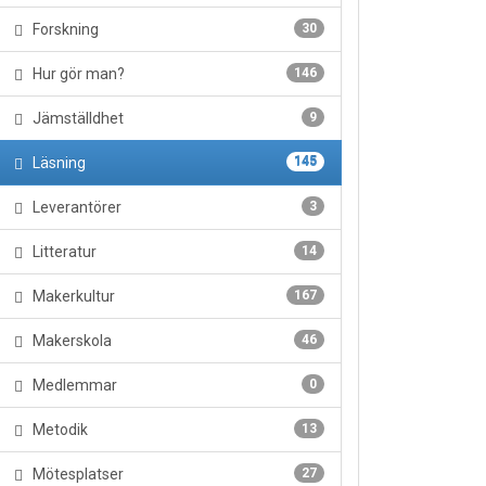
Forskning
30
Hur gör man?
146
Jämställdhet
9
Läsning
145
Leverantörer
3
Litteratur
14
Makerkultur
167
Makerskola
46
Medlemmar
0
Metodik
13
Mötesplatser
27