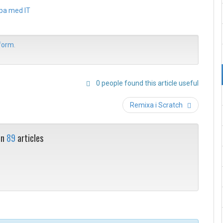
apa med IT
form
.
0 people found this article useful
Post
Remixa i Scratch
navigation
en
89
articles