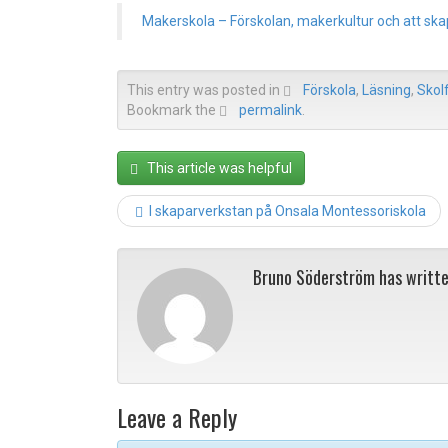
Makerskola – Förskolan, makerkultur och att sk
This entry was posted in
Förskola
,
Läsning
,
Skol
Bookmark the
permalink
.
This article was helpful
I skaparverkstan på Onsala Montessoriskola
Bruno Söderström has writt
Leave a Reply