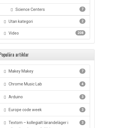
Science Centers
7
Utan kategori
2
Video
208
Populära artiklar
Makey Makey
7
Chrome Music Lab
4
Arduino
3
Europe code week
3
Textom – kollegialt lärandeläger i
3