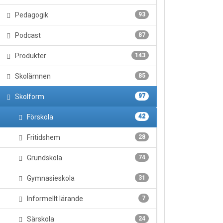
Pedagogik
93
Podcast
87
Produkter
143
Skolämnen
85
Skolform
97
Förskola
42
Fritidshem
28
Grundskola
74
Gymnasieskola
31
Informellt lärande
7
Särskola
24