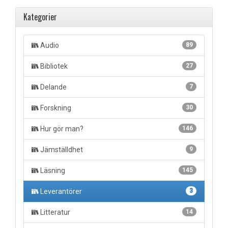
Kategorier
Audio
89
Bibliotek
27
Delande
7
Forskning
30
Hur gör man?
146
Jämställdhet
9
Läsning
145
Leverantörer
3
Litteratur
14