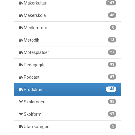
Makerkultur
167
Makerskola
46
Medlemmar
0
Metodik
13
Mötesplatser
27
Pedagogik
93
Podcast
87
Produkter
143
Skolämnen
85
Skolform
97
Utan kategori
2