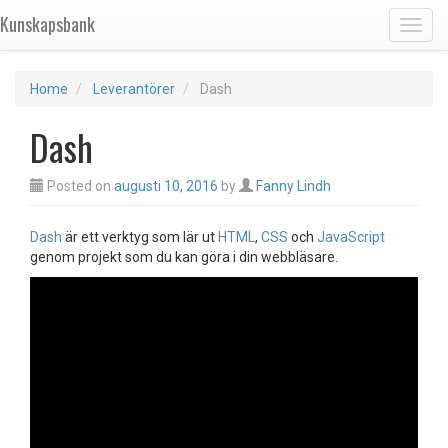
Kunskapsbank
Toggl
Home
Leverantörer
Dash
Dash
Posted on
augusti 10, 2016
by
Fanny Lindh
Dash
är ett verktyg som lär ut
HTML
,
CSS
och
JavaScript
genom projekt som du kan göra i din webbläsare.