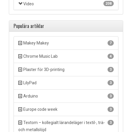
Video
208
Populära artiklar
Makey Makey
7
Chrome Music Lab
4
Plaster för 3D-printing
3
LilyPad
3
Arduino
3
Europe code week
3
Textom – kollegialt lärandeläger i textil-, trä-
3
och metallslöjd