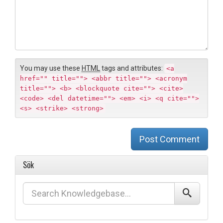
o
i
m
t
m
e
e
n
t
You may use these
HTML
tags and attributes:
<a
href="" title=""> <abbr title=""> <acronym
title=""> <b> <blockquote cite=""> <cite>
<code> <del datetime=""> <em> <i> <q cite="">
<s> <strike> <strong>
Post Comment
Sök