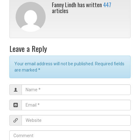
Fanny Lindh has written
447
articles
Leave a Reply
Your email address will not be published. Required fields
are marked
*
N
a
m
E
e
m
*
a
W
i
e
l
b
C
*
s