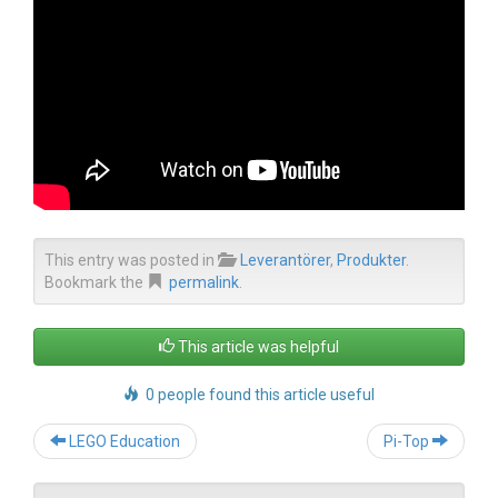
This entry was posted in
Leverantörer
,
Produkter
.
Bookmark the
permalink
.
This article was helpful
0 people found this article useful
Post
LEGO Education
Pi-Top
navigation