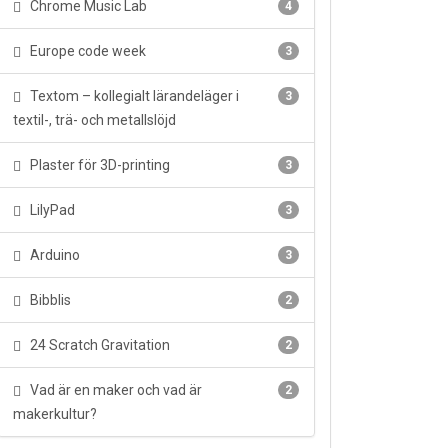
Chrome Music Lab
4
Europe code week
3
Textom – kollegialt lärandeläger i
3
textil-, trä- och metallslöjd
Plaster för 3D-printing
3
LilyPad
3
Arduino
3
Bibblis
2
24 Scratch Gravitation
2
Vad är en maker och vad är
2
makerkultur?