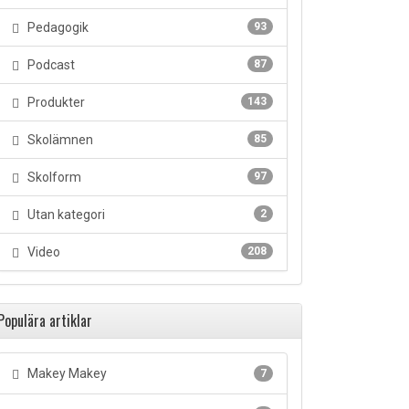
Pedagogik
93
Podcast
87
Produkter
143
Skolämnen
85
Skolform
97
Utan kategori
2
Video
208
Populära artiklar
Makey Makey
7