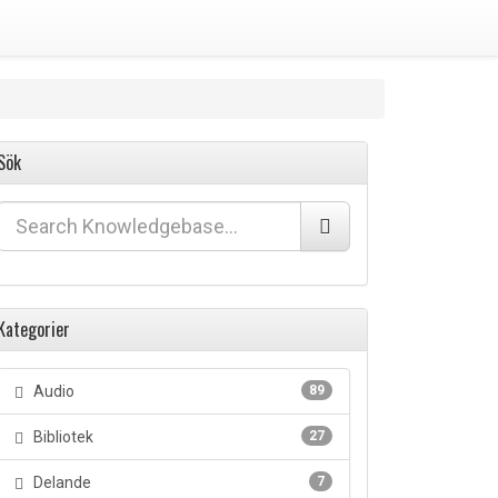
Sök
Kategorier
Audio
89
Bibliotek
27
Delande
7