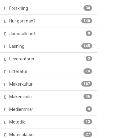
Forskning
30
Hur gör man?
146
Jämställdhet
9
Läsning
145
Leverantörer
3
Litteratur
14
Makerkultur
167
Makerskola
46
Medlemmar
0
Metodik
13
Mötesplatser
27