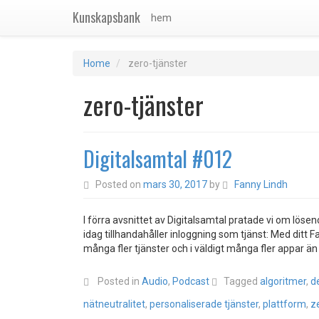
Kunskapsbank
hem
Home
zero-tjänster
zero-tjänster
Digitalsamtal #012
Posted on
mars 30, 2017
by
Fanny Lindh
I förra avsnittet av Digitalsamtal pratade vi om löse
idag tillhandahåller inloggning som tjänst: Med ditt F
många fler tjänster och i väldigt många fler appar än
Posted in
Audio
,
Podcast
Tagged
algoritmer
,
d
nätneutralitet
,
personaliserade tjänster
,
plattform
,
z