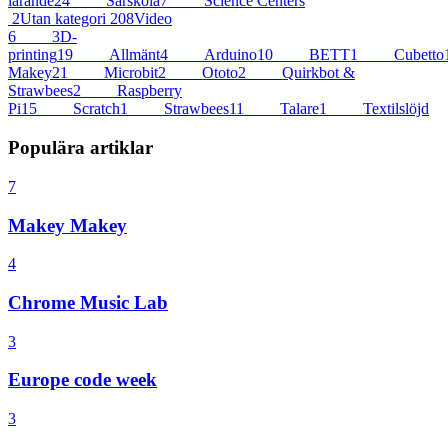
lärande
24
Särskola
7
Science Centers
2
Utan kategori
208
Video
6
3D-
printing
19
Allmänt
4
Arduino
10
BETT
1
Cubetto
Makey
21
Microbit
2
Ototo
2
Quirkbot &
Strawbees
2
Raspberry
Pi
15
Scratch
1
Strawbees
11
Talare
1
Textilslöjd
Populära artiklar
7
Makey Makey
4
Chrome Music Lab
3
Europe code week
3