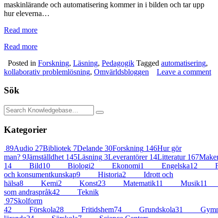
maskinlärande och automatisering kommer in i bilden och tar upp
hur eleverna…
Read more
Read more
Posted in
Forskning
,
Läsning
,
Pedagogik
Tagged
automatisering
,
kollaborativ problemlösning
,
Omvärldsbloggen
Leave a comment
Sök
Kategorier
89
Audio
27
Bibliotek
7
Delande
30
Forskning
146
Hur gör
man?
9
Jämställdhet
145
Läsning
3
Leverantörer
14
Litteratur
167
Maker
14
Bild
10
Biologi
2
Ekonomi
1
Engelska
12
F
och konsumentkunskap
9
Historia
2
Idrott och
hälsa
8
Kemi
2
Konst
23
Matematik
11
Musik
11
som andraspråk
42
Teknik
97
Skolform
42
Förskola
28
Fritidshem
74
Grundskola
31
Gymna