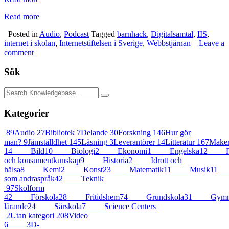
Read more
Posted in
Audio
,
Podcast
Tagged
barnhack
,
Digitalsamtal
,
IIS
,
internet i skolan
,
Internetstiftelsen i Sverige
,
Webbstjärnan
Leave a
comment
Sök
Kategorier
89
Audio
27
Bibliotek
7
Delande
30
Forskning
146
Hur gör
man?
9
Jämställdhet
145
Läsning
3
Leverantörer
14
Litteratur
167
Maker
14
Bild
10
Biologi
2
Ekonomi
1
Engelska
12
F
och konsumentkunskap
9
Historia
2
Idrott och
hälsa
8
Kemi
2
Konst
23
Matematik
11
Musik
11
som andraspråk
42
Teknik
97
Skolform
42
Förskola
28
Fritidshem
74
Grundskola
31
Gymna
lärande
24
Särskola
7
Science Centers
2
Utan kategori
208
Video
6
3D-