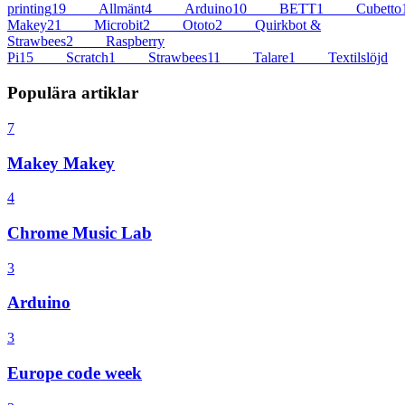
printing
19
Allmänt
4
Arduino
10
BETT
1
Cubetto
Makey
21
Microbit
2
Ototo
2
Quirkbot &
Strawbees
2
Raspberry
Pi
15
Scratch
1
Strawbees
11
Talare
1
Textilslöjd
Populära artiklar
7
Makey Makey
4
Chrome Music Lab
3
Arduino
3
Europe code week