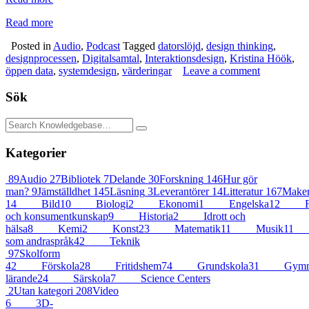
Read more
Posted in
Audio
,
Podcast
Tagged
datorslöjd
,
design thinking
,
designprocessen
,
Digitalsamtal
,
Interaktionsdesign
,
Kristina Höök
,
öppen data
,
systemdesign
,
värderingar
Leave a comment
Sök
Kategorier
89
Audio
27
Bibliotek
7
Delande
30
Forskning
146
Hur gör
man?
9
Jämställdhet
145
Läsning
3
Leverantörer
14
Litteratur
167
Maker
14
Bild
10
Biologi
2
Ekonomi
1
Engelska
12
F
och konsumentkunskap
9
Historia
2
Idrott och
hälsa
8
Kemi
2
Konst
23
Matematik
11
Musik
11
som andraspråk
42
Teknik
97
Skolform
42
Förskola
28
Fritidshem
74
Grundskola
31
Gymna
lärande
24
Särskola
7
Science Centers
2
Utan kategori
208
Video
6
3D-