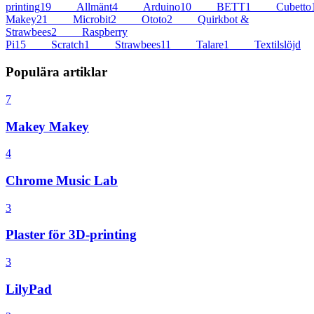
printing
19
Allmänt
4
Arduino
10
BETT
1
Cubetto
Makey
21
Microbit
2
Ototo
2
Quirkbot &
Strawbees
2
Raspberry
Pi
15
Scratch
1
Strawbees
11
Talare
1
Textilslöjd
Populära artiklar
7
Makey Makey
4
Chrome Music Lab
3
Plaster för 3D-printing
3
LilyPad