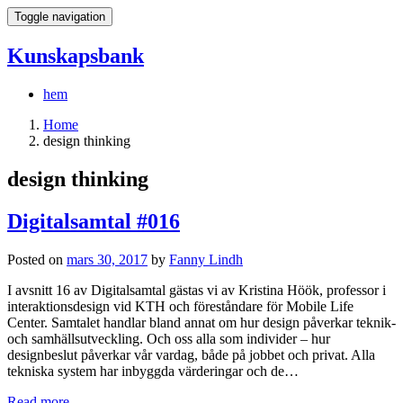
Toggle navigation
Kunskapsbank
hem
Home
design thinking
design thinking
Digitalsamtal #016
Posted on
mars 30, 2017
by
Fanny Lindh
I avsnitt 16 av Digitalsamtal gästas vi av Kristina Höök, professor i
interaktionsdesign vid KTH och föreståndare för Mobile Life
Center. Samtalet handlar bland annat om hur design påverkar teknik-
och samhällsutveckling. Och oss alla som individer – hur
designbeslut påverkar vår vardag, både på jobbet och privat. Alla
tekniska system har inbyggda värderingar och de…
Read more