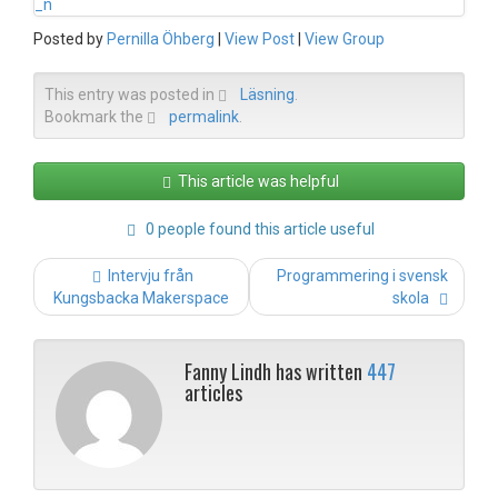
Posted by
Pernilla Öhberg
|
View Post
|
View Group
This entry was posted in
Läsning
.
Bookmark the
permalink
.
This article was helpful
0 people found this article useful
Post
Intervju från
Programmering i svensk
navigation
Kungsbacka Makerspace
skola
Fanny Lindh has written
447
articles