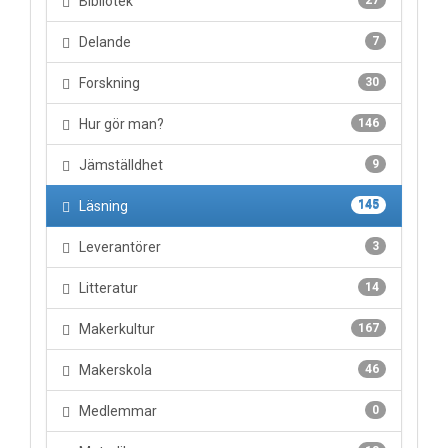
Bibliotek
27
Delande
7
Forskning
30
Hur gör man?
146
Jämställdhet
9
Läsning
145
Leverantörer
3
Litteratur
14
Makerkultur
167
Makerskola
46
Medlemmar
0