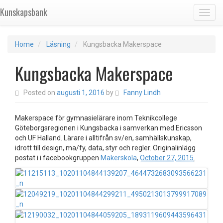
Kunskapsbank
Toggl
Home
Läsning
Kungsbacka Makerspace
Kungsbacka Makerspace
Posted on
augusti 1, 2016
by
Fanny Lindh
Makerspace för gymnasielärare inom Teknikcollege
Göteborgsregionen i Kungsbacka i samverkan med Ericsson
och UF Halland. Lärare i alltifrån sv/en, samhällskunskap,
idrott till design, ma/fy, data, styr och regler. Originalinlägg
postat i i facebookgruppen
Makerskola
,
October 27, 2015
.