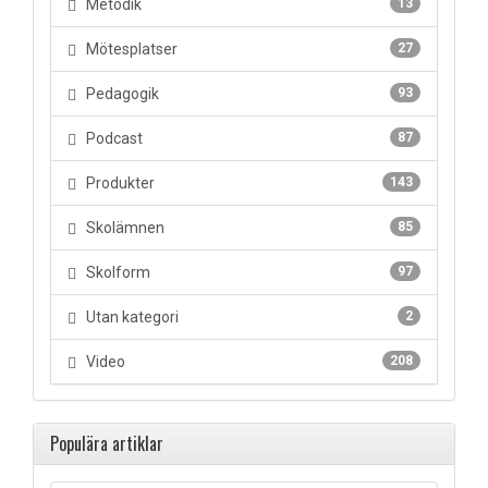
Metodik
13
Mötesplatser
27
Pedagogik
93
Podcast
87
Produkter
143
Skolämnen
85
Skolform
97
Utan kategori
2
Video
208
Populära artiklar