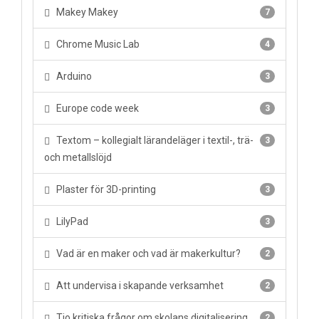
Makey Makey
7
Chrome Music Lab
4
Arduino
3
Europe code week
3
Textom – kollegialt lärandeläger i textil-, trä-
3
och metallslöjd
Plaster för 3D-printing
3
LilyPad
3
Vad är en maker och vad är makerkultur?
2
Att undervisa i skapande verksamhet
2
Tio kritiska frågor om skolans digitalisering
2