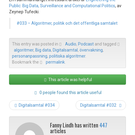
Public: Big Data, Surveillance and Computational Politics
, av
Zeynep Tufecki.
#033 – Algoritmer, politik och det offentliga samtalet
This entry was posted in
Audio
,
Podcast
and tagged
algoritmer
,
Big data
,
Digitalsamtal
,
övervakning
,
personanpassning
,
politiska algoritmer
.
Bookmark the
permalink
.
This article was helpful
0 people found this article useful
Post
Digitalsamtal #034
Digitalsamtal #032
navigation
Fanny Lindh has written
447
articles