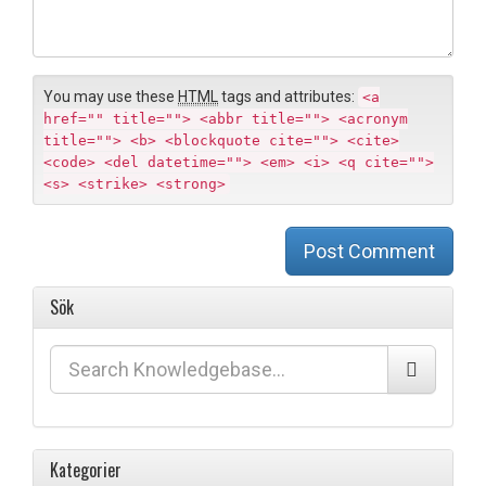
e
e
n
t
You may use these
HTML
tags and attributes:
<a
href="" title=""> <abbr title=""> <acronym
title=""> <b> <blockquote cite=""> <cite>
<code> <del datetime=""> <em> <i> <q cite="">
<s> <strike> <strong>
Post Comment
Sök
Kategorier