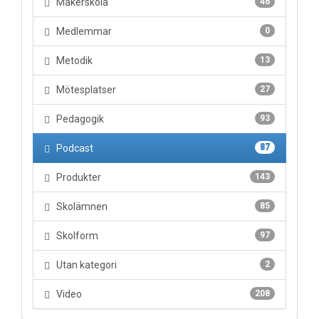
Makerskola
46
Medlemmar
0
Metodik
13
Mötesplatser
27
Pedagogik
93
Podcast
87
Produkter
143
Skolämnen
85
Skolform
97
Utan kategori
2
Video
208