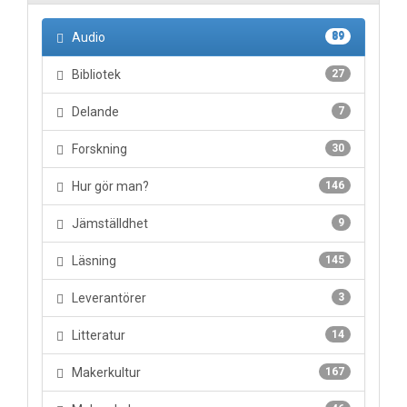
Audio
89
Bibliotek
27
Delande
7
Forskning
30
Hur gör man?
146
Jämställdhet
9
Läsning
145
Leverantörer
3
Litteratur
14
Makerkultur
167