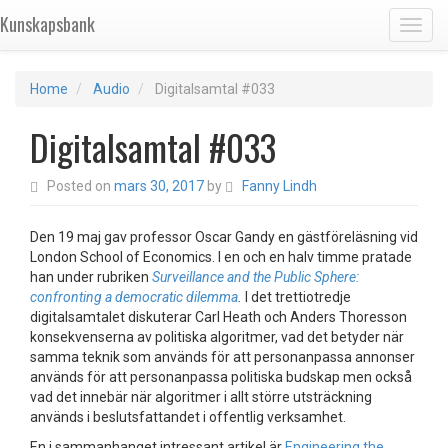
Kunskapsbank
Toggl
Home
Audio
Digitalsamtal #033
Digitalsamtal #033
Posted on
mars 30, 2017
by
Fanny Lindh
Den 19 maj gav professor Oscar Gandy en gästföreläsning vid
London School of Economics. I en och en halv timme pratade
han under rubriken
Surveillance and the Public Sphere:
confronting a democratic dilemma
.
I det trettiotredje
digitalsamtalet diskuterar Carl Heath och Anders Thoresson
konsekvenserna av politiska algoritmer, vad det betyder när
samma teknik som används för att personanpassa annonser
används för att personanpassa politiska budskap men också
vad det innebär när algoritmer i allt större utsträckning
används i beslutsfattandet i offentlig verksamhet.
En i sammanhanget intressant artikel är
Engineering the