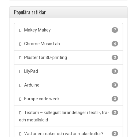
Populära artiklar
Makey Makey
7
Chrome Music Lab
4
Plaster för 3D-printing
3
LilyPad
3
Arduino
3
Europe code week
3
Textom – kollegialt lärandeläger i textil-, trä-
3
och metallslöjd
Vad är en maker och vad är makerkultur?
2