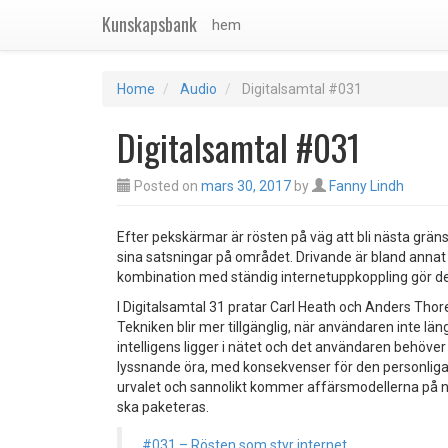
Kunskapsbank
hem
Home
Audio
Digitalsamtal #031
Digitalsamtal #031
Posted on
mars 30, 2017
by
Fanny Lindh
Efter pekskärmar är rösten på väg att bli nästa grän
sina satsningar på området. Drivande är bland annat 
kombination med ständig internetuppkoppling gör det r
I Digitalsamtal 31 pratar Carl Heath och Anders Th
Tekniken blir mer tillgänglig, när användaren inte läng
intelligens ligger i nätet och det användaren behöver
lyssnande öra, med konsekvenser för den personliga
urvalet och sannolikt kommer affärsmodellerna på nä
ska paketeras.
#031 – Rösten som styr internet