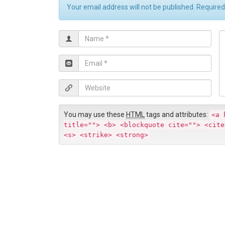
Your email address will not be published. Require
N
C
a
o
m
E
e
m
*
e
a
W
n
i
e
t
l
b
*
You may use these
HTML
tags and attributes:
<a 
s
title=""> <b> <blockquote cite=""> <cite
i
<s> <strike> <strong>
t
e