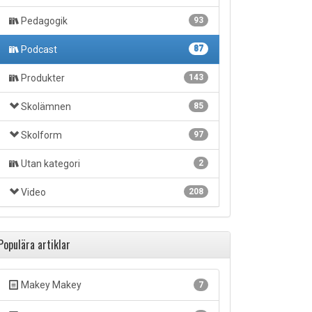
Pedagogik
93
Podcast
87
Produkter
143
Skolämnen
85
Skolform
97
Utan kategori
2
Video
208
Populära artiklar
Makey Makey
7