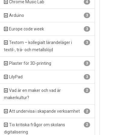
Chrome Music Lab
4
Arduino
3
Europe code week
3
Textom – kollegialt lärandeläger i
3
textil-, trä- och metallslöjd
Plaster för 3D-printing
3
LilyPad
3
Vad är en maker och vad är
2
makerkultur?
Att undervisa i skapande verksamhet
2
Tio kritiska frågor om skolans
2
digitalisering