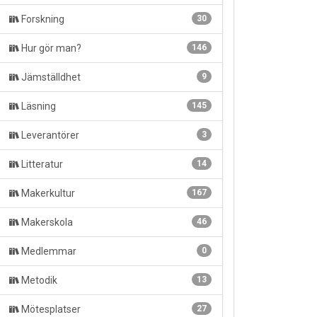
Forskning
30
Hur gör man?
146
Jämställdhet
9
Läsning
145
Leverantörer
3
Litteratur
14
Makerkultur
167
Makerskola
46
Medlemmar
0
Metodik
13
Mötesplatser
27