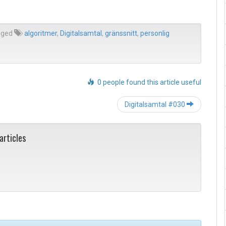
gged
algoritmer
,
Digitalsamtal
,
gränssnitt
,
personlig
0 people found this article useful
Post
Digitalsamtal #030
navigation
articles