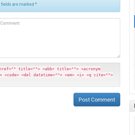
d fields are marked
*
m
m
href="" title=""> <abbr title=""> <acronym
> <code> <del datetime=""> <em> <i> <q cite="">
Post Comment