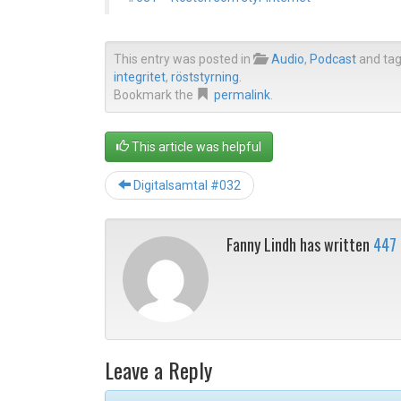
This entry was posted in
Audio
,
Podcast
and ta
integritet
,
röststyrning
.
Bookmark the
permalink
.
This article was helpful
Digitalsamtal #032
Fanny Lindh has written
447
Leave a Reply