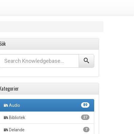
Sök
Kategorier
Audio
89
Bibliotek
27
Delande
7