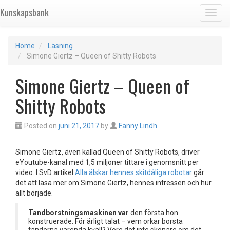
Kunskapsbank
Toggl
Home
Läsning
Simone Giertz – Queen of Shitty Robots
Simone Giertz – Queen of
Shitty Robots
Posted on
juni 21, 2017
by
Fanny Lindh
Simone Giertz, även kallad Queen of Shitty Robots, driver
eYoutube-kanal med 1,5 miljoner tittare i genomsnitt per
video. I SvD artikel
Alla älskar hennes skitdåliga robotar
går
det att läsa mer om Simone Giertz, hennes intressen och hur
allt började.
Tandborstningsmaskinen var
den första hon
konstruerade. För ärligt talat – vem orkar borsta