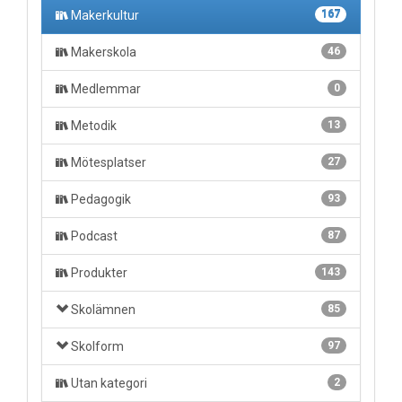
Makerkultur
167
Makerskola
46
Medlemmar
0
Metodik
13
Mötesplatser
27
Pedagogik
93
Podcast
87
Produkter
143
Skolämnen
85
Skolform
97
Utan kategori
2