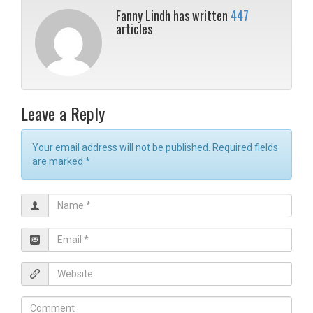
Fanny Lindh has written
447
articles
Leave a Reply
Your email address will not be published. Required fields
are marked
*
N
a
m
E
e
m
*
a
W
i
e
l
b
C
*