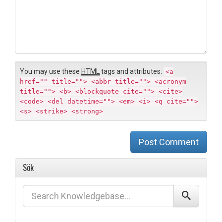
s
o
i
m
t
m
e
e
n
t
You may use these
HTML
tags and attributes:
<a
href="" title=""> <abbr title=""> <acronym
title=""> <b> <blockquote cite=""> <cite>
<code> <del datetime=""> <em> <i> <q cite="">
<s> <strike> <strong>
Post Comment
Sök