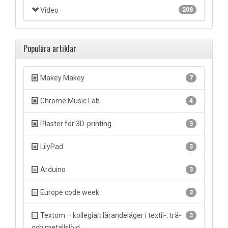
Video
208
Populära artiklar
Makey Makey
7
Chrome Music Lab
4
Plaster för 3D-printing
3
LilyPad
3
Arduino
3
Europe code week
3
Textom – kollegialt lärandeläger i textil-, trä-
3
och metallslöjd