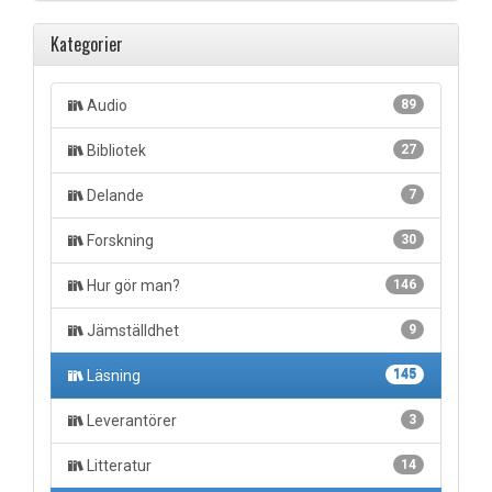
Kategorier
Audio
89
Bibliotek
27
Delande
7
Forskning
30
Hur gör man?
146
Jämställdhet
9
Läsning
145
Leverantörer
3
Litteratur
14