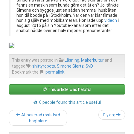
tänderna varenda kväll? Vore det inte skönare om det
fanns en maskin som kunde göra det åt en? Jo, tänkte
Simone och byggde just en sådan hemma i husbåten
hon då bodde på i Stockholm. När den var klar filmade
hon sig själv med mobilkameran. Hon lade upp
videon
i
augusti 2015 på sin Youtube-kanal som efter det
snabbt nådde över en halv miljoner prenumeranter.
This entry was posted in
Läsning
,
Makerkultur
and
tagged
shittyrobots
,
Simone Giertz
,
SvD
.
Bookmark the
permalink
.
This article was helpful
0 people found this article useful
Post
AI-baserad röststyrd
Diy.org
navigation
högtalare