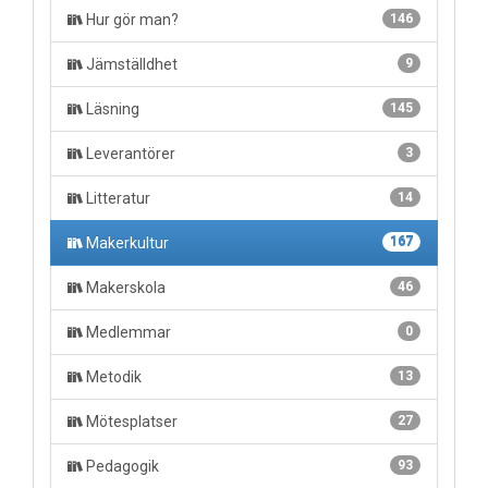
Hur gör man?
146
Jämställdhet
9
Läsning
145
Leverantörer
3
Litteratur
14
Makerkultur
167
Makerskola
46
Medlemmar
0
Metodik
13
Mötesplatser
27
Pedagogik
93