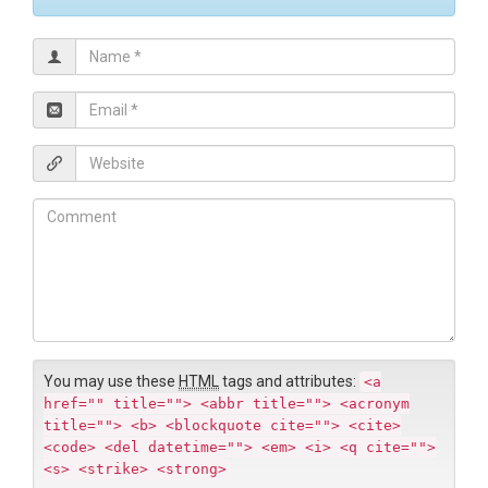
N
a
m
E
e
m
*
a
W
i
e
l
b
C
*
s
o
i
m
t
m
e
e
n
t
You may use these
HTML
tags and attributes:
<a
href="" title=""> <abbr title=""> <acronym
title=""> <b> <blockquote cite=""> <cite>
<code> <del datetime=""> <em> <i> <q cite="">
<s> <strike> <strong>