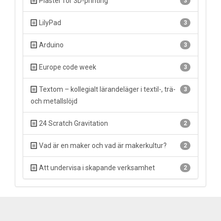
Plaster för 3D-printing
3
LilyPad
3
Arduino
3
Europe code week
3
Textom – kollegialt lärandeläger i textil-, trä-
3
och metallslöjd
24 Scratch Gravitation
2
Vad är en maker och vad är makerkultur?
2
Att undervisa i skapande verksamhet
2