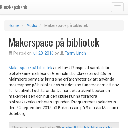
Kunskapsbank
Toggl
Home
Audio
Makerspace på bibliotek
Makerspace på bibliotek
Posted on
juli 28, 2016
by
Fanny Lindh
Makerspace på bibliotek
är ett av UR inspelat samtal där
bibliotekarierna Eleonor Grenholm, Lo Claesson och Sofia
Malmberg samtalar kring sina erfarenheter av att använda
makerspace på bibliotek och hur det kan fungera som ett nav
för kreativitet och lärande. De har också skrivit böcker om
makerrörelsen och hur den skulle kunna förändra
biblioteksverksamheten i grunden. Programmet spelades in
den 24 september 2015 på Bokmässan på Svenska Mässan i
Göteborg.
This entry was posted in
Audio
,
Bibliotek
,
Makerkultur
.