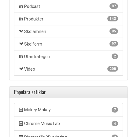
Podcast
87
Produkter
143
Skolämnen
85
Skolform
97
Utan kategori
2
Video
208
Populära artiklar
Makey Makey
7
Chrome Music Lab
4